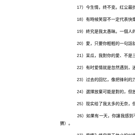
17）今生情，终不变。红尘最扰
18）有時候笑容不一定代表快樂
19）終究是我太愚昧。一個人的
20）愛，只要你輕輕的一句話就
21）呆瓜，我對你的愛、不是三
22）有时爱情就是忽然遇到，迷
23）过去的回忆，像把锋利的刀
24）選擇放棄可能是對的，但放
25）现实给了我太多的无奈，但
26）如果有一天，你讓我感到不
猬）。