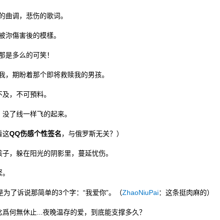
的曲调，悲伤的歌词。
被沵傷害後的模樣。
那是多么的可笑！
我，期盼着那个即将救赎我的男孩。
不及，不可預料。
没了线一样飞的起来。
看这
QQ伤感个性签名
，与俄罗斯无关？）
子，躲在阳光的阴影里，蔓延忧伤。
緊。
为了诉说那简单的3个字：“我爱你”。（
ZhaoNiuPai
：这条挺肉麻的）
何無休止...夜晚温存的爱，到底能支撑多久？