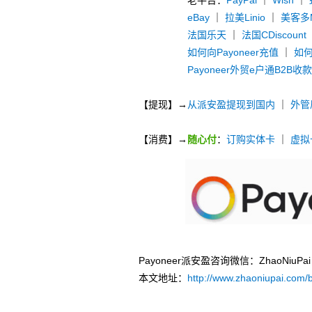
老平台：
PayPal
｜
Wish
｜
eBay
｜
拉美Linio
｜
美客多Me
法国乐天
｜
法国CDiscount
如何向Payoneer充值
｜
如何
Payoneer外贸e户通B2B收
【提现】→
从派安盈提现到国内
｜
外管
【消费】→
随心付
：
订购实体卡
｜
虚拟
Payoneer派安盈咨询微信：ZhaoNi
本文地址：
http://www.zhaoniupai.com/b