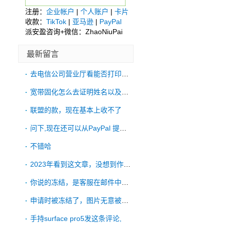
注册：
企业帐户
|
个人账户
|
卡片
收款：
TikTok
|
亚马逊
|
PayPal
派安盈咨询+微信：ZhaoNiuPai
最新留言
去电信公司营业厅看能否打印账单
宽带固化怎么去证明姓名以及账单地址啊
联盟的款，现在基本上收不了
问下,现在还可以从PayPal 提款到
不错哈
2023年看到这文章，没想到作者有一直更
你说的冻结，是客服在邮件中明确拒绝了吗？
申请时被冻结了，图片无意被手机ps过，申
手持surface pro5发这条评论,