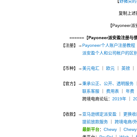
【
野猪尖的
复制上述
【Payonee
======【
Payoneer派安盈注册与
【注册】→
Payoneer个人账户注册教程
派安盈个人和公司帐户的区
【币种】→
美元电汇
｜
欧元
｜
英镑
｜
【官方】→
秉承公正、公开、透明服务
联系客服
｜
费用表
｜
年费
跨境电商论坛：
2019年
｜
2
【收款】→
亚马逊绑定派安盈
｜
更换收
提前放款服务
｜
跨境电商/
最新平台
：
Chewy
｜
Chew