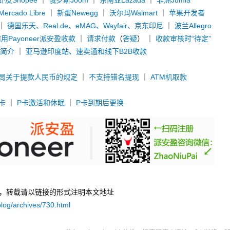
虾皮Shopee
｜
俄罗斯Joom
｜
东南亚Lazada
｜
非洲Jumia
rcado Libre
｜
新蛋Newegg
｜
沃尔玛Walmart
｜
苹果开发者
｜
德国乐天、Real.de、eMAG、Wayfair、京东印尼
｜
波兰Allegro
用Payoneer派安盈收款
｜
请求付款
（
答疑
） ｜
收款审核时“待定”
款简介
｜
亚马逊印度站、速卖通和线下B2B收款
局关于提款人民币的规定
｜
不支持错名提现
｜
ATM机取款
卡
｜
P卡激活和休眠
｜
P卡到期后更换
uPai，转载请以链接的形式注明本文地址
log/archives/730.html