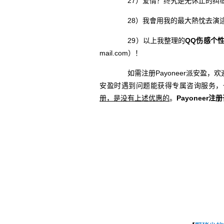
27）爱情？终究是无休止的纠缠，
28）我會用我的最大熱忱去演這
29）以上我整理的
QQ伤感个
mail.com）！
如需注册Payoneer派安盈，欢
安盈时遇到问题能获得专属咨询服务，
册，是没有上述优惠的
。
Payoneer注