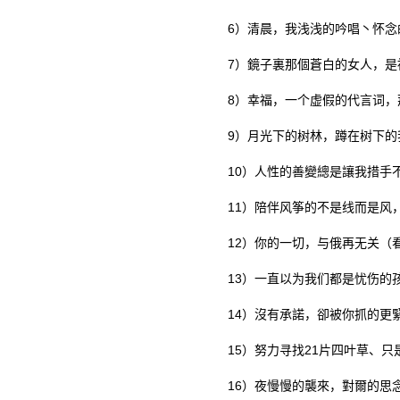
6）清晨，我浅浅的吟唱丶怀念
7）鏡子裏那個蒼白的女人，是
8）幸福，一个虚假的代言词，
9）月光下的树林，蹲在树下的
10）人性的善變總是讓我措手
11）陪伴风筝的不是线而是风，
12）你的一切，与俄再无关（
13）一直以为我们都是忧伤的孩
14）沒有承諾，卻被你抓的更
15）努力寻找21片四叶草、只是
16）夜慢慢的襲來，對爾的思念爲