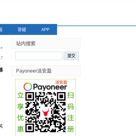
服
答疑
APP
站内搜索
»
17
感
Payoneer派安盈
。
风