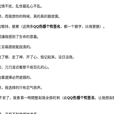
情不扰，乱世最乱心不乱。
，而我想你的時候，真的真的狠寂寞。
堅持，狠累（这两条
QQ伤感个性签名
，都一个狠字，比很更狠）。
讓我感到了生命的意義。
言兩語就能說清的。
了眼、走了神、开了心、惦记起来，没日没夜。
，刀刀凌迟着那千疮百孔的心。
棄選擇必然是錯的。
，我选择的只有忍气吞声。
安了，我會第一時間豎起我全部的刺（此
QQ伤感个性签名
，让我想起