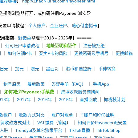
推荐链接
】
http://ZhaoNiuPai.com/Payoneer.html
链接到浏览器打开，或扫码注册Payoneer派安盈
r派安盈申请教程：
个人账户
、
企业账户
、
随心付虚拟卡
】
使用指南
，
野猪尖
整理于2013→2026年】======
｜
公司账户申请教程
｜
地址证明和证件
｜
注册被拒绝
别
｜
如何注销P卡
｜
买卖P卡的风险
｜
更换密码及手机号
｜
更换邮箱
日元
｜
加元
｜
澳元
｜
墨西哥
｜
港币和迪拉姆
｜
币种转换
｜
封号原因
｜
最新政策
｜
答疑手册（FAQ）
｜
手机App
｜
如何减少Payoneer手续费
｜
跨境收款服务商拷问
018年
｜
2017年
｜
2016年
｜
2015年
｜
直播回放
｜
橄榄枝计划
款帐户
｜
收款方式对比
｜
账户对账单
｜
子账户和KYC证明
外贸收款方式对比
｜
VAT缴费
（
答疑
） ｜
如何评价Payoneer派安盈
y入驻
｜
Trendyol及其它独家平台
｜
TikTok直播
｜
TikTok Shop