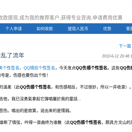
注册收款提现,成为我的推荐客户,获得专业咨询,申请费用优惠
个人申请
如何收款
提现人民币
优势
客
下一篇 
谁乱了流年
2010-6-12 20:48:
搞笑个性签名
、
QQ情侣个性签名
，今天发点
QQ伤感个性签名
。这些
QQ伤
口号是，伤感也要伤出个性！
的溫柔（此
QQ伤感个性签名
，和伤感相反，不过很妙，所以一并收录）
，我已沒勇氣拿起它彈唱屬於我的童話...
伤。唱出的是寂寞，说出来的是懦弱。
谁断了情弦，吟得一首曲终为谁散（此
QQ伤感个性签名
，颇具方文山的