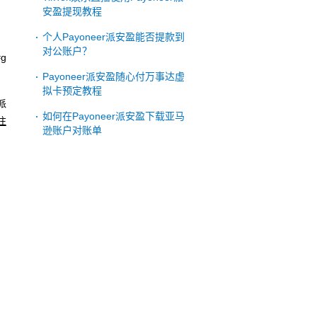
安盈提现教程
个人Payoneer派安盈能否提款到
对公账户？
g
Payoneer派安盈随心付万事达虚
拟卡预定教程
派
如何在Payoneer派安盈下载亚马
注
逊账户对账单