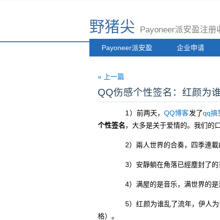
野猪尖
Payoneer派安盈
Payoneer派安盈
企业申请
« 上一篇
QQ伤感个性签名：红颜为
1）前两天，
QQ博客
发了
qq
个性签名
，大多是关于爱情的。我们的
2）兩人世界的合奏，四季連載
3）安靜躺在角落已經塵封了的吉他
4）满屋的是音乐，满世界的是悲
5）红颜为谁乱了流年，伊人为
格）。