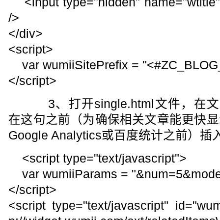
<input type="hidden" name="wtitle" v
/>
</div>
<script>
var wumiiSitePrefix = "<#ZC_BLO
</script>
3、打开single.html文件，在
在这句之前（为确保相关文章能更快显
Google Analytics或百度统计之前
<script type="text/javascript">
var wumiiParams = "&num=5&mode=
</script>
<script type="text/javascript" id="wu