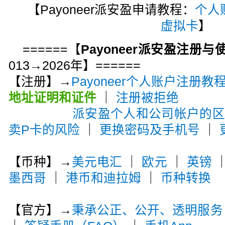
【Payoneer派安盈申请教程：
个人
虚拟卡
】
======【
Payoneer派安盈注册
013→2026年】======
【注册】→
Payoneer个人账户注册教
地址证明和证件
｜
注册被拒绝
派安盈个人和公司帐户的
卖P卡的风险
｜
更换密码及手机号
｜
【币种】→
美元电汇
｜
欧元
｜
英镑
墨西哥
｜
港币和迪拉姆
｜
币种转换
【官方】→
秉承公正、公开、透明服务