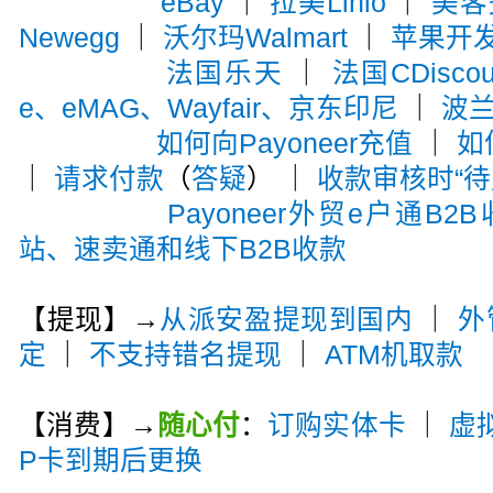
eBay
｜
拉美Linio
｜
美客多
Newegg
｜
沃尔玛Walmart
｜
苹果开
法国乐天
｜
法国CDiscou
e、eMAG、Wayfair、京东印尼
｜
波兰A
如何向Payoneer充值
｜
如
｜
请求付款
（
答疑
） ｜
收款审核时“待
Payoneer外贸e户通B2
站、速卖通和线下B2B收款
【提现】→
从派安盈提现到国内
｜
外
定
｜
不支持错名提现
｜
ATM机取款
【消费】→
随心付
：
订购实体卡
｜
虚
P卡到期后更换