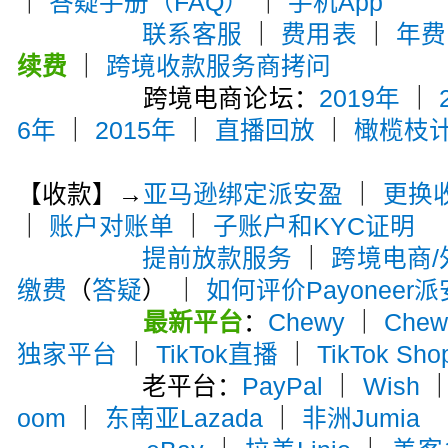
｜
答疑手册（FAQ）
｜
手机App
联系客服
｜
费用表
｜
年费
续费
｜
跨境收款服务商拷问
跨境电商论坛：
2019年
｜
6年
｜
2015年
｜
直播回放
｜
橄榄枝
【收款】→
亚马逊绑定派安盈
｜
更换
｜
账户对账单
｜
子账户和KYC证明
提前放款服务
｜
跨境电商
缴费
（
答疑
） ｜
如何评价Payoneer
最新平台
：
Chewy
｜
Che
独家平台
｜
TikTok直播
｜
TikTok Sho
老平台：
PayPal
｜
Wish
oom
｜
东南亚Lazada
｜
非洲Jumia