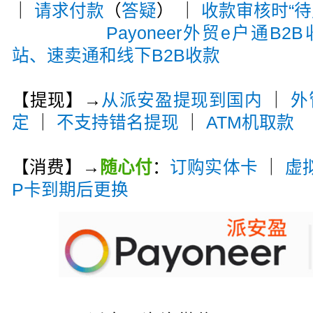
｜
请求付款
（
答疑
） ｜
收款审核时“待
Payoneer外贸e户通B2
站、速卖通和线下B2B收款
【提现】→
从派安盈提现到国内
｜
外
定
｜
不支持错名提现
｜
ATM机取款
【消费】→
随心付
：
订购实体卡
｜
虚
P卡到期后更换