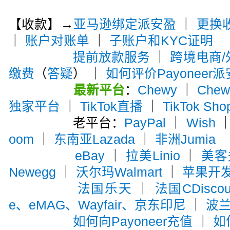
【收款】→
亚马逊绑定派安盈
｜
更换
｜
账户对账单
｜
子账户和KYC证明
提前放款服务
｜
跨境电商
缴费
（
答疑
） ｜
如何评价Payoneer
最新平台
：
Chewy
｜
Che
独家平台
｜
TikTok直播
｜
TikTok Sho
老平台：
PayPal
｜
Wish
oom
｜
东南亚Lazada
｜
非洲Jumia
eBay
｜
拉美Linio
｜
美客多
Newegg
｜
沃尔玛Walmart
｜
苹果开
法国乐天
｜
法国CDiscou
e、eMAG、Wayfair、京东印尼
｜
波兰A
如何向Payoneer充值
｜
如