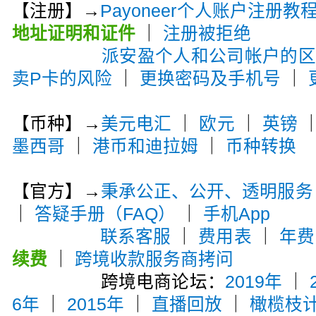
【注册】→
Payoneer个人账户注册教
地址证明和证件
｜
注册被拒绝
派安盈个人和公司帐户的
卖P卡的风险
｜
更换密码及手机号
｜
【币种】→
美元电汇
｜
欧元
｜
英镑
墨西哥
｜
港币和迪拉姆
｜
币种转换
【官方】→
秉承公正、公开、透明服务
｜
答疑手册（FAQ）
｜
手机App
联系客服
｜
费用表
｜
年费
续费
｜
跨境收款服务商拷问
跨境电商论坛：
2019年
｜
6年
｜
2015年
｜
直播回放
｜
橄榄枝