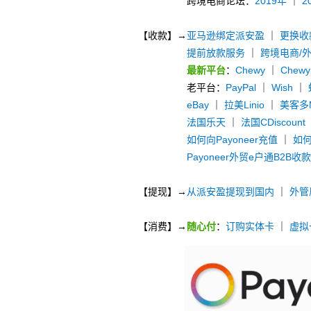
跨境电商论坛：
2019年
｜
2
【收款】→
亚马逊绑定派安盈
｜
更换收
提前放款服务
｜
跨境电商/
最新平台
：
Chewy
｜
Chew
老平台：
PayPal
｜
Wish
｜
eBay
｜
拉美Linio
｜
美客多Me
法国乐天
｜
法国CDiscount
如何向Payoneer充值
｜
如何
Payoneer外贸e户通B2B收
【提现】→
从派安盈提现到国内
｜
外管
【消费】→
随心付
：
订购实体卡
｜
虚拟