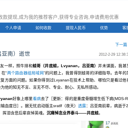
注册收款提现,成为我的推荐客户,获得专业咨询,申请费用优惠
个人申请
如何收款
提现人民币
优势
客
下一篇 
，吕亚南）逝世
2012-2-29 12:38:
友一样，照牛排和
蛙哥（井底蛙，Lvyanan，吕亚南）
并未谋面，我甚
在“
两个路由器组局域网
”的问题上，我曾得到蛙哥的详细指导。去年的
复方面的问题。如果你得到过Lvyanan在技术上帮助、哪怕只是看过他
会为他的知无不言、言无不尽、专业、耐心、无私所感动。
vyanan
好象上哪里
看病
去了［更新：得的是重度骨髓增生低下病(MDS-R
靠输血度日］。据无忧启动版主sratlf（夜天）
透露
：吕亚南前辈，病逝于2
泽网络，挥泪含悲后辈哀悼英魂。
沉痛悼念业界泰斗——井底蛙
。