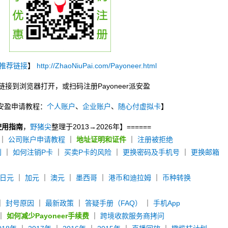
推荐链接
】
http://ZhaoNiuPai.com/Payoneer.html
链接到浏览器打开，或扫码注册Payoneer派安盈
r派安盈申请教程：
个人账户
、
企业账户
、
随心付虚拟卡
】
使用指南
，
野猪尖
整理于2013→2026年】======
｜
公司账户申请教程
｜
地址证明和证件
｜
注册被拒绝
别
｜
如何注销P卡
｜
买卖P卡的风险
｜
更换密码及手机号
｜
更换邮箱
日元
｜
加元
｜
澳元
｜
墨西哥
｜
港币和迪拉姆
｜
币种转换
｜
封号原因
｜
最新政策
｜
答疑手册（FAQ）
｜
手机App
｜
如何减少Payoneer手续费
｜
跨境收款服务商拷问