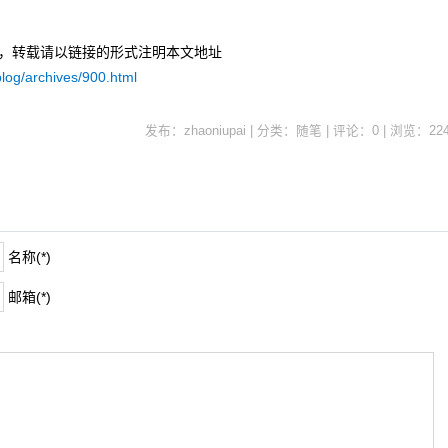
uPai，转载请以链接的形式注明本文地址
log/archives/900.html
发布：zhaoniupai | 分类：随笔 | 评论：0 | 浏览：
22
名称(*)
邮箱(*)