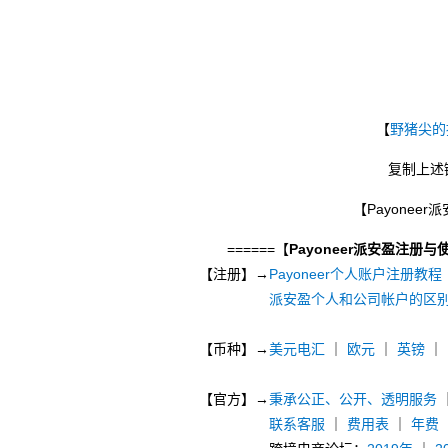
【
野猪尖的
复制上述
【Payonee
======【
Payoneer派安盈注册与
【注册】→
Payoneer个人账户注册教程
派安盈个人和公司帐户的区
【币种】→
美元电汇
｜
欧元
｜
英镑
｜
【官方】→
秉承公正、公开、透明服务
联系客服
｜
费用表
｜
年费