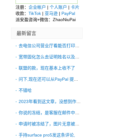
注册：
企业帐户
|
个人账户
|
卡片
收款：
TikTok
|
亚马逊
|
PayPal
派安盈咨询+微信：ZhaoNiuPai
最新留言
去电信公司营业厅看能否打印账单
宽带固化怎么去证明姓名以及账单地址啊
联盟的款，现在基本上收不了
问下,现在还可以从PayPal 提款到
不错哈
2023年看到这文章，没想到作者有一直更
你说的冻结，是客服在邮件中明确拒绝了吗？
申请时被冻结了，图片无意被手机ps过，申
手持surface pro5发这条评论,