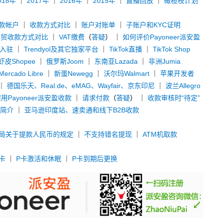
018年
｜
2017年
｜
2016年
｜
2015年
｜
直播回放
｜
橄榄枝计划
款帐户
｜
收款方式对比
｜
账户对账单
｜
子账户和KYC证明
外贸收款方式对比
｜
VAT缴费
（
答疑
） ｜
如何评价Payoneer派安盈
y入驻
｜
Trendyol及其它独家平台
｜
TikTok直播
｜
TikTok Shop
虾皮Shopee
｜
俄罗斯Joom
｜
东南亚Lazada
｜
非洲Jumia
rcado Libre
｜
新蛋Newegg
｜
沃尔玛Walmart
｜
苹果开发者
｜
德国乐天、Real.de、eMAG、Wayfair、京东印尼
｜
波兰Allegro
用Payoneer派安盈收款
｜
请求付款
（
答疑
） ｜
收款审核时“待定”
款简介
｜
亚马逊印度站、速卖通和线下B2B收款
局关于提款人民币的规定
｜
不支持错名提现
｜
ATM机取款
卡
｜
P卡激活和休眠
｜
P卡到期后更换