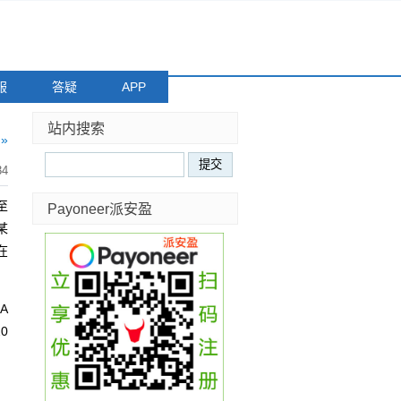
服
答疑
APP
站内搜索
»
34
至
Payoneer派安盈
某
在
A
0