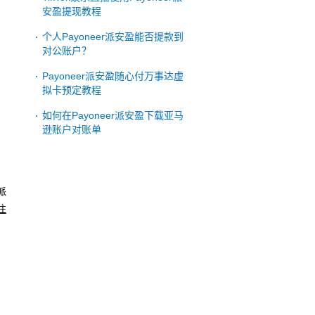
安盈提现教程
个人Payoneer派安盈能否提款到
对公账户？
Payoneer派安盈随心付万事达虚
拟卡预定教程
如何在Payoneer派安盈下载亚马
逊账户对账单
派
注