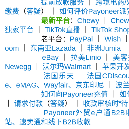
提前放款服务
｜
跨境电商
缴费
（
答疑
） ｜
如何评价Payoneer
最新平台
：
Chewy
｜
Che
独家平台
｜
TikTok直播
｜
TikTok Sho
老平台：
PayPal
｜
Wish
oom
｜
东南亚Lazada
｜
非洲Jumia
eBay
｜
拉美Linio
｜
美客多
Newegg
｜
沃尔玛Walmart
｜
苹果开
法国乐天
｜
法国CDiscou
e、eMAG、Wayfair、京东印尼
｜
波兰A
如何向Payoneer充值
｜
如
｜
请求付款
（
答疑
） ｜
收款审核时“待
Payoneer外贸e户通B2
站、速卖通和线下B2B收款