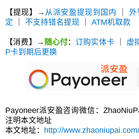
【提现】→
从派安盈提现到国内
｜
外
定
｜
不支持错名提现
｜
ATM机取款
【消费】→
随心付
：
订购实体卡
｜
虚
P卡到期后更换
Payoneer派安盈咨询微信：ZhaoN
注明本文地址
本文地址：
http://www.zhaoniupai.com/