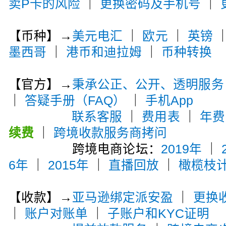
卖P卡的风险
｜
更换密码及手机号
｜
【币种】→
美元电汇
｜
欧元
｜
英镑
墨西哥
｜
港币和迪拉姆
｜
币种转换
【官方】→
秉承公正、公开、透明服务
｜
答疑手册（FAQ）
｜
手机App
联系客服
｜
费用表
｜
年费
续费
｜
跨境收款服务商拷问
跨境电商论坛：
2019年
｜
6年
｜
2015年
｜
直播回放
｜
橄榄枝
【收款】→
亚马逊绑定派安盈
｜
更换
｜
账户对账单
｜
子账户和KYC证明