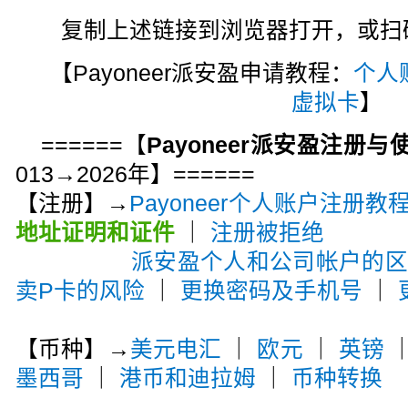
复制上述链接到浏览器打开，或扫码注
【Payoneer派安盈申请教程：
个人
虚拟卡
】
======【
Payoneer派安盈注册
013→2026年】======
【注册】→
Payoneer个人账户注册教
地址证明和证件
｜
注册被拒绝
派安盈个人和公司帐户的
卖P卡的风险
｜
更换密码及手机号
｜
【币种】→
美元电汇
｜
欧元
｜
英镑
墨西哥
｜
港币和迪拉姆
｜
币种转换