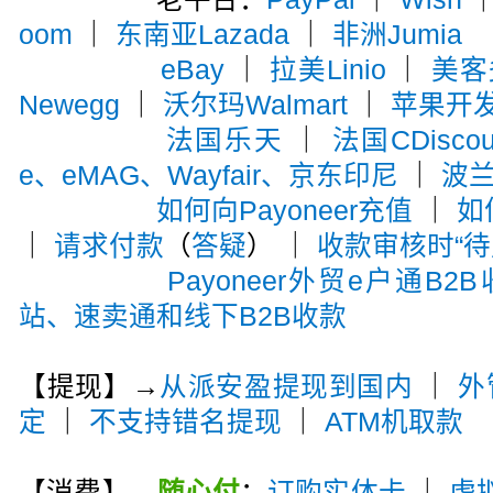
oom
｜
东南亚Lazada
｜
非洲Jumia
eBay
｜
拉美Linio
｜
美客多
Newegg
｜
沃尔玛Walmart
｜
苹果开
法国乐天
｜
法国CDiscou
e、eMAG、Wayfair、京东印尼
｜
波兰A
如何向Payoneer充值
｜
如
｜
请求付款
（
答疑
） ｜
收款审核时“待
Payoneer外贸e户通B2
站、速卖通和线下B2B收款
【提现】→
从派安盈提现到国内
｜
外
定
｜
不支持错名提现
｜
ATM机取款
【消费】→
随心付
：
订购实体卡
｜
虚