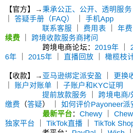
【官方】→
秉承公正、公开、透明服务
｜
答疑手册（FAQ）
｜
手机App
联系客服
｜
费用表
｜
年费
续费
｜
跨境收款服务商拷问
跨境电商论坛：
2019年
｜
6年
｜
2015年
｜
直播回放
｜
橄榄枝
【收款】→
亚马逊绑定派安盈
｜
更换
｜
账户对账单
｜
子账户和KYC证明
提前放款服务
｜
跨境电商
缴费
（
答疑
） ｜
如何评价Payoneer
最新平台
：
Chewy
｜
Che
独家平台
｜
TikTok直播
｜
TikTok Sho
老平台：
PayPal
｜
Wish