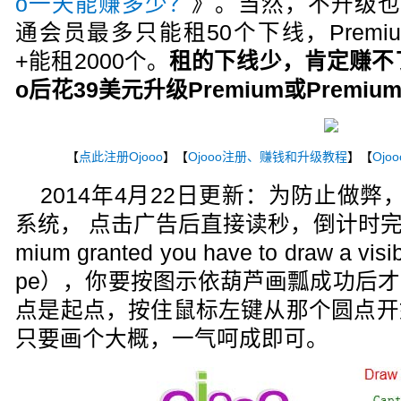
o一天能赚多少？
》。当然，不升级也可
通会员最多只能租50个下线，Premium
+能租2000个。
租的下线少，肯定赚不了
o后花39美元升级Premium或Premiu
【
点此注册Ojooo
】【
Ojooo注册、赚钱和升级教程
】【
Ojo
2014年4月22日更新：为防止做弊
系统， 点击广告后直接读秒，倒计时完成后提示
mium granted you have to draw a vis
pe），你要按图示依葫芦画瓢成功后
点是起点，按住鼠标左键从那个圆点开
只要画个大概，一气呵成即可。