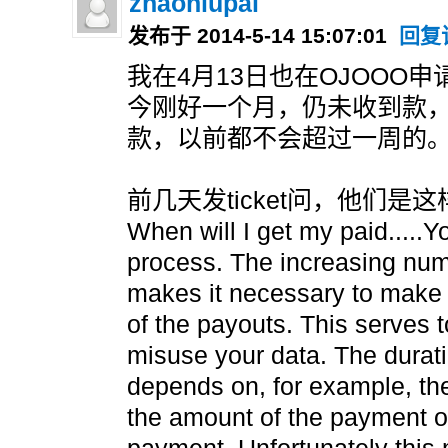
zhaoniupai
发布于 2014-5-14 15:07:01
回复
我在4月13日也在OJOOO申
今刚好一个月，仍未收到款
款，以前都不会超过一周的
前几天发ticket问，他们是这
When will I get my paid.....Yo
process. The increasing nu
makes it necessary to make
of the payouts. This serves 
misuse your data. The durati
depends on, for example, the
the amount of the payment or