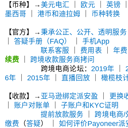
【币种】→
美元电汇
｜
欧元
｜
英镑
墨西哥
｜
港币和迪拉姆
｜
币种转换
【官方】→
秉承公正、公开、透明服务
｜
答疑手册（FAQ）
｜
手机App
联系客服
｜
费用表
｜
年费
续费
｜
跨境收款服务商拷问
跨境电商论坛：
2019年
｜
6年
｜
2015年
｜
直播回放
｜
橄榄枝
【收款】→
亚马逊绑定派安盈
｜
更换
｜
账户对账单
｜
子账户和KYC证明
提前放款服务
｜
跨境电商
缴费
（
答疑
） ｜
如何评价Payoneer