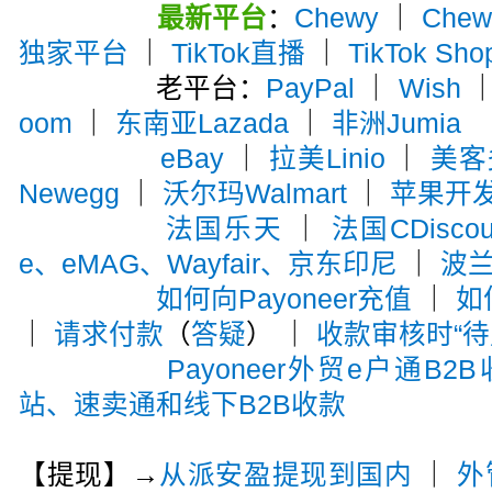
最新平台
：
Chewy
｜
Che
独家平台
｜
TikTok直播
｜
TikTok Sho
老平台：
PayPal
｜
Wish
oom
｜
东南亚Lazada
｜
非洲Jumia
eBay
｜
拉美Linio
｜
美客多
Newegg
｜
沃尔玛Walmart
｜
苹果开
法国乐天
｜
法国CDiscou
e、eMAG、Wayfair、京东印尼
｜
波兰A
如何向Payoneer充值
｜
如
｜
请求付款
（
答疑
） ｜
收款审核时“待
Payoneer外贸e户通B2
站、速卖通和线下B2B收款
【提现】→
从派安盈提现到国内
｜
外