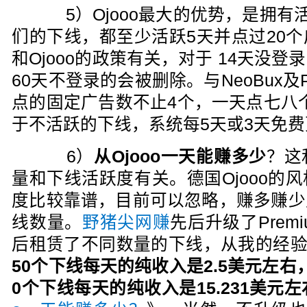
5）Ojooo最大的优势，是拥有活
们的下线，都至少活跃5天并点过20
和Ojooo的政策有关，对于 14天没
60天不登录的会被删除。与NeoBux及
点的固定广告数不止4个，一天点七八个
于不活跃的下线，系统每5天或3天免
6）
从Ojooo一天能赚多少
？这
量和下线活跃度有关。德国Ojooo的
度比较靠谱，目前可以忽略，赚多赚少
线数量。
野猪尖网赚
先后升级了Premi
后租赁了不同数量的下线，从我的经
50个下线每天的纯收入是2.5美元左右，升
0个下线每天的纯收入是15.231美元左