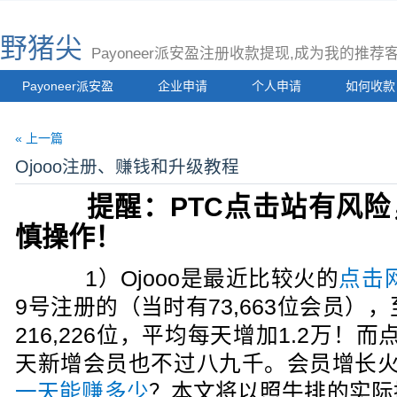
野猪尖
Payoneer派安盈注册收款提现,成为我的推
Payoneer派安盈
企业申请
个人申请
如何收款
« 上一篇
Ojooo注册、赚钱和升级教程
提醒：PTC点击站有风险
慎操作！
1）Ojooo是最近比较火的
点击
9号注册的（当时有73,663位会员）
216,226位，平均每天增加1.2万！而
天新增会员也不过八九千。会员增长
一天能赚多少
？本文将以照牛排的实际操