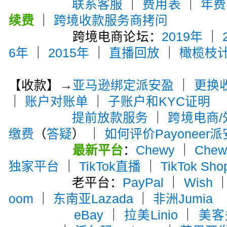
联系客服
｜
费用表
｜
年费
续费
｜
跨境收款服务商拷问
跨境电商论坛：
2019年
｜
6年
｜
2015年
｜
直播回放
｜
橄榄枝
【收款】→
亚马逊绑定派安盈
｜
更换
｜
账户对账单
｜
子账户和KYC证明
提前放款服务
｜
跨境电商
缴费
（
答疑
） ｜
如何评价Payoneer
最新平台
：
Chewy
｜
Che
独家平台
｜
TikTok直播
｜
TikTok Sho
老平台：
PayPal
｜
Wish
oom
｜
东南亚Lazada
｜
非洲Jumia
eBay
｜
拉美Linio
｜
美客多