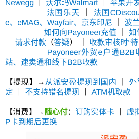
Newegg
｜
沃尔玛Walmart
｜
苹果开
法国乐天
｜
法国CDiscou
e、eMAG、Wayfair、京东印尼
｜
波兰A
如何向Payoneer充值
｜
如
｜
请求付款
（
答疑
） ｜
收款审核时“待
Payoneer外贸e户通B2
站、速卖通和线下B2B收款
【提现】→
从派安盈提现到国内
｜
外
定
｜
不支持错名提现
｜
ATM机取款
【消费】→
随心付
：
订购实体卡
｜
虚
P卡到期后更换