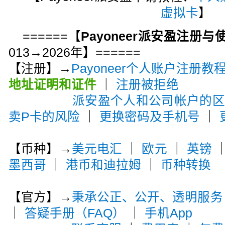
虚拟卡
】
======【
Payoneer派安盈注册
013→2026年】======
【注册】→
Payoneer个人账户注册教
地址证明和证件
｜
注册被拒绝
派安盈个人和公司帐户的
卖P卡的风险
｜
更换密码及手机号
｜
【币种】→
美元电汇
｜
欧元
｜
英镑
墨西哥
｜
港币和迪拉姆
｜
币种转换
【官方】→
秉承公正、公开、透明服务
｜
答疑手册（FAQ）
｜
手机App