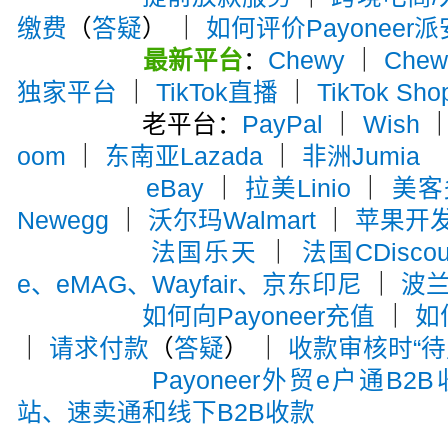
缴费
（
答疑
） ｜
如何评价Payoneer
最新平台
：
Chewy
｜
Che
独家平台
｜
TikTok直播
｜
TikTok Sho
老平台：
PayPal
｜
Wish
oom
｜
东南亚Lazada
｜
非洲Jumia
eBay
｜
拉美Linio
｜
美客多
Newegg
｜
沃尔玛Walmart
｜
苹果开
法国乐天
｜
法国CDiscou
e、eMAG、Wayfair、京东印尼
｜
波兰A
如何向Payoneer充值
｜
如
｜
请求付款
（
答疑
） ｜
收款审核时“待
Payoneer外贸e户通B2
站、速卖通和线下B2B收款