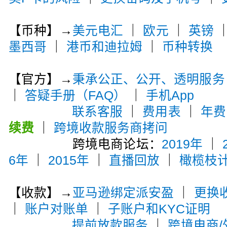
【币种】→
美元电汇
｜
欧元
｜
英镑
墨西哥
｜
港币和迪拉姆
｜
币种转换
【官方】→
秉承公正、公开、透明服务
｜
答疑手册（FAQ）
｜
手机App
联系客服
｜
费用表
｜
年费
续费
｜
跨境收款服务商拷问
跨境电商论坛：
2019年
｜
6年
｜
2015年
｜
直播回放
｜
橄榄枝
【收款】→
亚马逊绑定派安盈
｜
更换
｜
账户对账单
｜
子账户和KYC证明
提前放款服务
｜
跨境电商