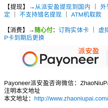
【提现】→
从派安盈提现到国内
｜
外
定
｜
不支持错名提现
｜
ATM机取款
【消费】→
随心付
：
订购实体卡
｜
虚
P卡到期后更换
Payoneer派安盈咨询微信：ZhaoN
注明本文地址
本文地址：
http://www.zhaoniupai.com/