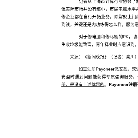
记者从上海市计算行业协会了解到
但实际市场并没有缩小，市民电脑水平并
修企业都在自行开拓业务，除常规上门维
到钱，关键还是内功练得怎么样，服务意识
对于修电脑和修马桶的PK，协会方
生收垃圾能致富，青年择业时应意识到，只
来源：《新闻晚报》（记者：秦川
如需注册Payoneer派安盈，欢
安盈时遇到问题能获得专属咨询服务，
册，是没有上述优惠的
。
Payoneer注