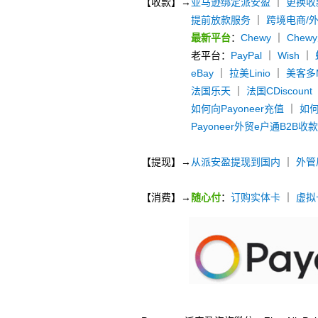
【收款】→
亚马逊绑定派安盈
｜
更换收
提前放款服务
｜
跨境电商/
最新平台
：
Chewy
｜
Chew
老平台：
PayPal
｜
Wish
｜
eBay
｜
拉美Linio
｜
美客多Me
法国乐天
｜
法国CDiscount
如何向Payoneer充值
｜
如何
Payoneer外贸e户通B2B收
【提现】→
从派安盈提现到国内
｜
外管
【消费】→
随心付
：
订购实体卡
｜
虚拟