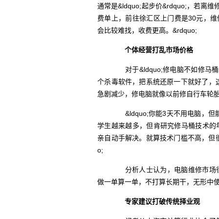
通常是&ldquo;起步价&rdquo;
费单上，前往徐汇区上门费是30元，维修
会比较难找，收费更高。&rdquo;
个体经营打乱市场价格
对于&ldquo;修电脑不如修马桶&
个杀毒软件，把系统还原一下就好了，这种
急剧减少，修电脑就像以前修自行车轮
&ldquo;你能3天不用电脑，但
学生越来越多，但肯研究修马桶技术的年
亲自动手解决。就算技术门槛不高，但很
o;
分析人士认为，电脑维修市场很多
做一单算一单，不打算长期干，无形中使市
专家建议打破传统择业观