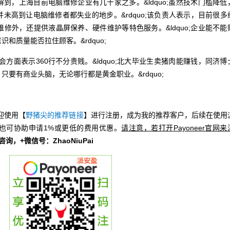
，上海目前电脑维修企业有几千家之多。&ldquo;虽然技术门槛降低
未高到让电脑维修者都失业的地步。&rdquo;该负责人表示，目前很多
修外，还提供液晶屏保养、硬件维护等特色服务。&ldquo;企业能不能
和质量能否拉住顾客。&rdquo;
面表示360行不分贵贱。&ldquo;北大毕业生卖猪肉能赚钱，同济博
要有商业头脑，无论哪行都是黄金职业。&rdquo;
）
迎使用【
野猪尖的推荐链接
】进行注册，成为我的推荐客户，后续在使用
也可协助申请1%或更低的费用优惠。
请注意，若打开Payoneer官网来
册咨询，+微信号：ZhaoNiuPai