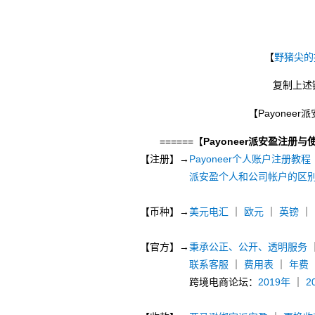
【
野猪尖的
复制上述
【Payonee
======【
Payoneer派安盈注册与
【注册】→
Payoneer个人账户注册教程
派安盈个人和公司帐户的区
【币种】→
美元电汇
｜
欧元
｜
英镑
｜
【官方】→
秉承公正、公开、透明服务
联系客服
｜
费用表
｜
年费
跨境电商论坛：
2019年
｜
2