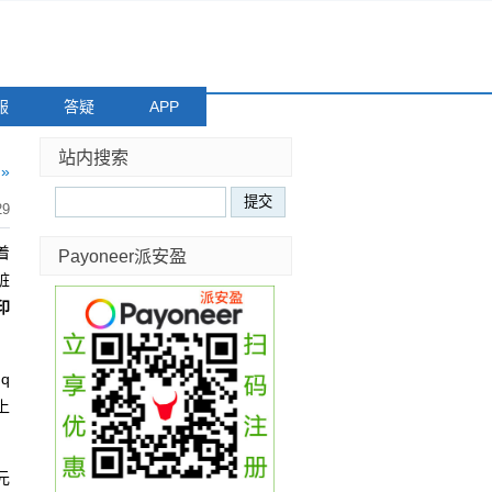
服
答疑
APP
站内搜索
»
29
着
Payoneer派安盈
脏
印
q
上
元