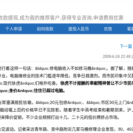
注册收款提现,成为我的推荐客户,获得专业咨询,申请费用优惠
个人申请
如何收款
提现人民币
优势
客
下一篇 
2009-6-24 22:49:
样一句话：&ldquo;修电脑收入不如修马桶&rdquo;。据了解，随
专业，电脑维修业的技术门槛逐年降低，竞争日趋激烈。而市民印象中又
;现代徐虎&rdquo;们格外吃香。
徐虎不计报酬的奉献精神曾让不少市民
uo;身价&rdquo;往往已超过电脑。
信箱，&ldquo;20元包修&rdquo;、&ldquo;市区30元上门&rd
理电脑动辄上百的价格早已不见踪影。随着学生中高考结束和暑期到来，沪
迎来降价促销，不少企业频频打出十几、二十元的低价牌挤占市场。
波动。记者采访青年路、吴中路附近几家马桶修理企业发现，30、40