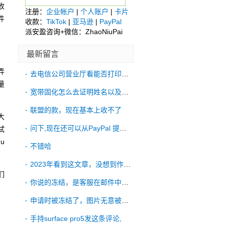
收
注册：
企业帐户
|
个人账户
|
卡片
件
收款：
TikTok
|
亚马逊
|
PayPal
派安盈咨询+微信：ZhaoNiuPai
最新留言
弄
去电信公司营业厅看能否打印账单
量
宽带固化怎么去证明姓名以及账单地址啊
联盟的款，现在基本上收不了
大
问下,现在还可以从PayPal 提款到
试
u
不错哈
2023年看到这文章，没想到作者有一直更
们
你说的冻结，是客服在邮件中明确拒绝了吗？
申请时被冻结了，图片无意被手机ps过，申
手持surface pro5发这条评论,