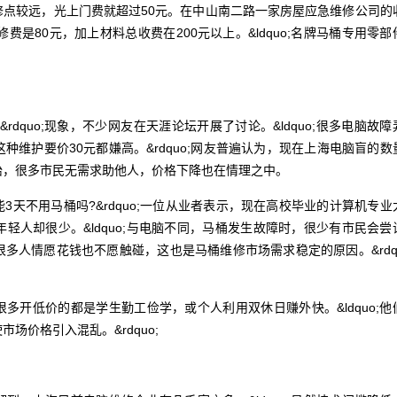
，若离维修点较远，光上门费就超过50元。在中山南二路一家房屋应急维修公司的
费是80元，加上材料总收费在200元以上。&ldquo;名牌马桶专用零部
rdquo;现象，不少网友在天涯论坛开展了讨论。&ldquo;很多电脑故障
维护要价30元都嫌高。&rdquo;网友普遍认为，现在上海电脑盲的数
胎，很多市民无需求助他人，价格下降也在情理之中。
能3天不用马桶吗?&rdquo;一位从业者表示，现在高校毕业的计算机专业
轻人却很少。&ldquo;与电脑不同，马桶发生故障时，很少有市民会尝
多人情愿花钱也不愿触碰，这也是马桶维修市场需求稳定的原因。&rdq
开低价的都是学生勤工俭学，或个人利用双休日赚外快。&ldquo;他
场价格引入混乱。&rdquo;