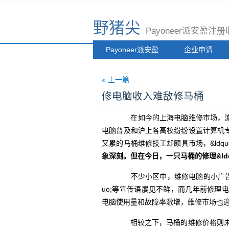
野猪尖
Payoneer派安盈
Payoneer派安盈
企业申请
« 上一篇
修电脑收入难敌修马桶
在如今的上海电脑维修市场，流行着这
电脑普及和沪上各高校纷纷设置计算机
又累的马桶维修技工却颇具市场，&ldquo
象深刻。但在今日，一只马桶的修理&ldq
不少小区中，维修电脑的小广告常塞满居民
uo;等宣传语屡见不鲜，而几年前修
电脑使用量和故障率激增，维修市场也
相较之下，马桶的维修价格则未见