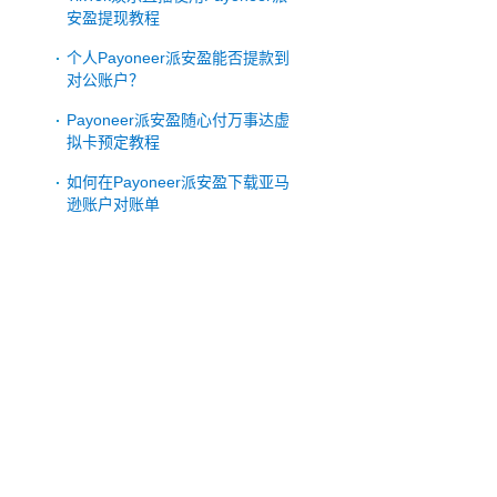
安盈提现教程
个人Payoneer派安盈能否提款到
对公账户？
Payoneer派安盈随心付万事达虚
拟卡预定教程
如何在Payoneer派安盈下载亚马
逊账户对账单