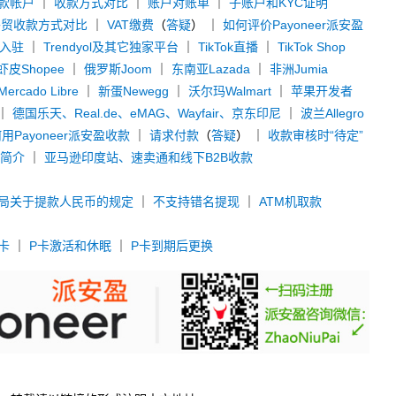
款帐户
｜
收款方式对比
｜
账户对账单
｜
子账户和KYC证明
外贸收款方式对比
｜
VAT缴费
（
答疑
） ｜
如何评价Payoneer派安盈
y入驻
｜
Trendyol及其它独家平台
｜
TikTok直播
｜
TikTok Shop
虾皮Shopee
｜
俄罗斯Joom
｜
东南亚Lazada
｜
非洲Jumia
rcado Libre
｜
新蛋Newegg
｜
沃尔玛Walmart
｜
苹果开发者
｜
德国乐天、Real.de、eMAG、Wayfair、京东印尼
｜
波兰Allegro
用Payoneer派安盈收款
｜
请求付款
（
答疑
） ｜
收款审核时“待定”
款简介
｜
亚马逊印度站、速卖通和线下B2B收款
局关于提款人民币的规定
｜
不支持错名提现
｜
ATM机取款
卡
｜
P卡激活和休眠
｜
P卡到期后更换