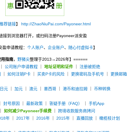
推荐链接
】
http://ZhaoNiuPai.com/Payoneer.html
链接到浏览器打开，或扫码注册Payoneer派安盈
r派安盈申请教程：
个人账户
、
企业账户
、
随心付虚拟卡
】
使用指南
，
野猪尖
整理于2013→2026年】======
｜
公司账户申请教程
｜
地址证明和证件
｜
注册被拒绝
别
｜
如何注销P卡
｜
买卖P卡的风险
｜
更换密码及手机号
｜
更换邮箱
日元
｜
加元
｜
澳元
｜
墨西哥
｜
港币和迪拉姆
｜
币种转换
｜
封号原因
｜
最新政策
｜
答疑手册（FAQ）
｜
手机App
｜
如何减少Payoneer手续费
｜
跨境收款服务商拷问
018年
｜
2017年
｜
2016年
｜
2015年
｜
直播回放
｜
橄榄枝计划