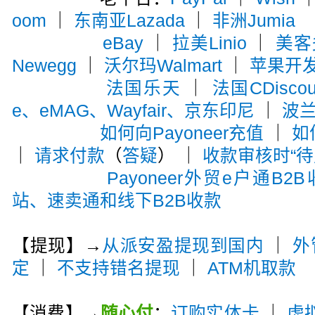
oom
｜
东南亚Lazada
｜
非洲Jumia
eBay
｜
拉美Linio
｜
美客多
Newegg
｜
沃尔玛Walmart
｜
苹果开
法国乐天
｜
法国CDiscou
e、eMAG、Wayfair、京东印尼
｜
波兰A
如何向Payoneer充值
｜
如
｜
请求付款
（
答疑
） ｜
收款审核时“待
Payoneer外贸e户通B2
站、速卖通和线下B2B收款
【提现】→
从派安盈提现到国内
｜
外
定
｜
不支持错名提现
｜
ATM机取款
【消费】→
随心付
：
订购实体卡
｜
虚