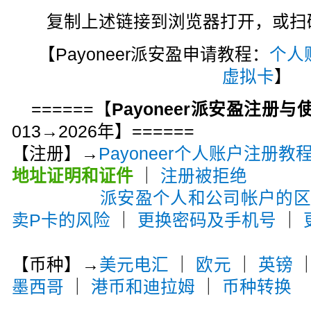
复制上述链接到浏览器打开，或扫码注
【Payoneer派安盈申请教程：
个人
虚拟卡
】
======【
Payoneer派安盈注册
013→2026年】======
【注册】→
Payoneer个人账户注册教
地址证明和证件
｜
注册被拒绝
派安盈个人和公司帐户的
卖P卡的风险
｜
更换密码及手机号
｜
【币种】→
美元电汇
｜
欧元
｜
英镑
墨西哥
｜
港币和迪拉姆
｜
币种转换