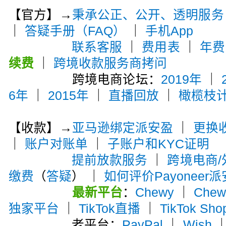
【官方】→
秉承公正、公开、透明服务
｜
答疑手册（FAQ）
｜
手机App
联系客服
｜
费用表
｜
年费
续费
｜
跨境收款服务商拷问
跨境电商论坛：
2019年
｜
6年
｜
2015年
｜
直播回放
｜
橄榄枝
【收款】→
亚马逊绑定派安盈
｜
更换
｜
账户对账单
｜
子账户和KYC证明
提前放款服务
｜
跨境电商
缴费
（
答疑
） ｜
如何评价Payoneer
最新平台
：
Chewy
｜
Che
独家平台
｜
TikTok直播
｜
TikTok Sho
老平台：
PayPal
｜
Wish