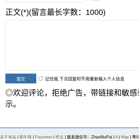
正文(*)(留言最长字数：1000)
记住我,下次回复时不用重新输入个人信息
◎欢迎评论，拒绝广告，带链接和敏感
示。
关于本站
|
照牛排
|
Payoneer
|
考古
| 联系微信号：ZhaoNiuPai |
A
|
Map
| 粤I