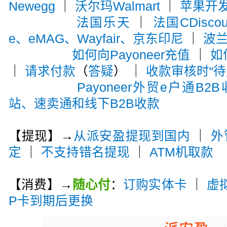
Newegg
｜
沃尔玛Walmart
｜
苹果开
法国乐天
｜
法国CDiscou
e、eMAG、Wayfair、京东印尼
｜
波兰A
如何向Payoneer充值
｜
如
｜
请求付款
（
答疑
） ｜
收款审核时“待
Payoneer外贸e户通B2
站、速卖通和线下B2B收款
【提现】→
从派安盈提现到国内
｜
外
定
｜
不支持错名提现
｜
ATM机取款
【消费】→
随心付
：
订购实体卡
｜
虚
P卡到期后更换