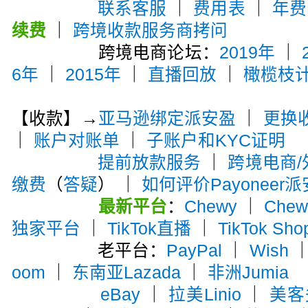
联系客服
｜
费用表
｜
年费
续费
｜
跨境收款服务商拷问
跨境电商论坛：
2019年
｜
6年
｜
2015年
｜
直播回放
｜
橄榄枝
【收款】→
亚马逊绑定派安盈
｜
更换
｜
账户对账单
｜
子账户和KYC证明
提前放款服务
｜
跨境电商
缴费
（
答疑
） ｜
如何评价Payoneer
最新平台
：
Chewy
｜
Che
独家平台
｜
TikTok直播
｜
TikTok Sho
老平台：
PayPal
｜
Wish
oom
｜
东南亚Lazada
｜
非洲Jumia
eBay
｜
拉美Linio
｜
美客多