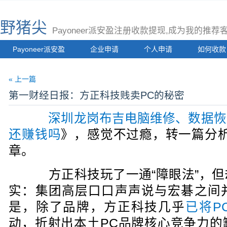
野猪尖
Payoneer派安盈注册收款提现,成为我的推
Payoneer派安盈
企业申请
个人申请
如何收款
« 上一篇
第一财经日报：方正科技贱卖PC的秘密
深圳龙岗布吉电脑维修、数据恢
还赚钱吗
》，感觉不过瘾，转一篇分析
章。
方正科技玩了一通“障眼法”，但
实：集团高层口口声声说与宏碁之间
是，除了品牌，方正科技几乎
已将P
动，折射出本土PC品牌核心竞争力的