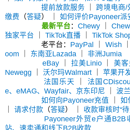
提前放款服务
｜
跨境电商
缴费
（
答疑
） ｜
如何评价Payoneer
最新平台
：
Chewy
｜
Che
独家平台
｜
TikTok直播
｜
TikTok Sho
老平台：
PayPal
｜
Wish
oom
｜
东南亚Lazada
｜
非洲Jumia
eBay
｜
拉美Linio
｜
美客多
Newegg
｜
沃尔玛Walmart
｜
苹果开
法国乐天
｜
法国CDiscou
e、eMAG、Wayfair、京东印尼
｜
波兰A
如何向Payoneer充值
｜
如
｜
请求付款
（
答疑
） ｜
收款审核时“待
Payoneer外贸e户通B2
站、速卖通和线下B2B收款