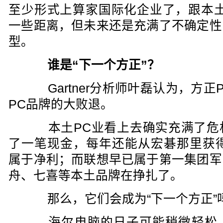
至少形式上算家国际化企业了，跟本土
一些距离，但未来还是充满了不确定性
型。
谁是“下一个方正”？
Gartner分析师叶磊认为，方正
PC品牌的大败退。
本土PC业看上去确实充满了危
了一笔现金，每年还能从宏碁那里获得
属于净利；而联想早已属于第一集团军
舟、七喜等本土品牌在挣扎了。
那么，它们会成为“下一个方正”
海尔电脑的日子可能稍微轻松。