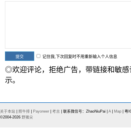
记住我,下次回复时不用重新输入个人信息
◎欢迎评论，拒绝广告，带链接和敏感
示。
关于本站
|
照牛排
|
Payoneer
|
考古
| 联系微信号：ZhaoNiuPai |
A
|
Map
| 粤I
©2004-2026
野猪尖