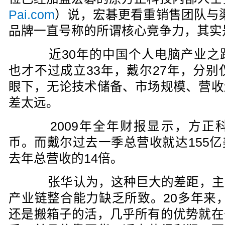
Pai.com
）说，宏碁更看重销售团队与
品牌一直号称的所谓核心竞争力，其实
近30年的中国个人电脑产业之
也才不过成立33年，戴尔27年，分别
眼下，无论技术储备、市场规模、营收
差太远。
2009年全年财报显示，方正科技
币。而戴尔过去一季总营收就达155
去年总营收的14倍。
张华认为，这种巨大的差距，主
产业链整合能力缺乏所致。20多年来
还是搬箱子的活，几乎所有的优势就在