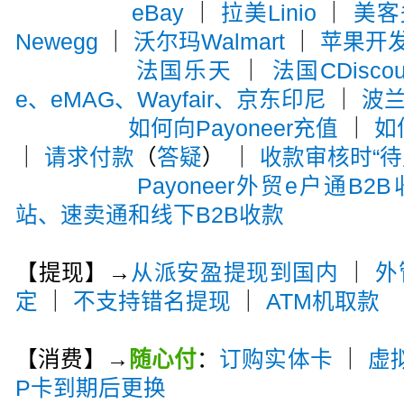
eBay
｜
拉美Linio
｜
美客多
Newegg
｜
沃尔玛Walmart
｜
苹果开
法国乐天
｜
法国CDiscou
e、eMAG、Wayfair、京东印尼
｜
波兰A
如何向Payoneer充值
｜
如
｜
请求付款
（
答疑
） ｜
收款审核时“待
Payoneer外贸e户通B2
站、速卖通和线下B2B收款
【提现】→
从派安盈提现到国内
｜
外
定
｜
不支持错名提现
｜
ATM机取款
【消费】→
随心付
：
订购实体卡
｜
虚
P卡到期后更换