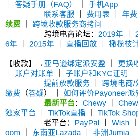
｜
答疑手册（FAQ）
｜
手机App
联系客服
｜
费用表
｜
年费
续费
｜
跨境收款服务商拷问
跨境电商论坛：
2019年
｜
6年
｜
2015年
｜
直播回放
｜
橄榄枝
【收款】→
亚马逊绑定派安盈
｜
更换
｜
账户对账单
｜
子账户和KYC证明
提前放款服务
｜
跨境电商
缴费
（
答疑
） ｜
如何评价Payoneer
最新平台
：
Chewy
｜
Che
独家平台
｜
TikTok直播
｜
TikTok Sho
老平台：
PayPal
｜
Wish
oom
｜
东南亚Lazada
｜
非洲Jumia