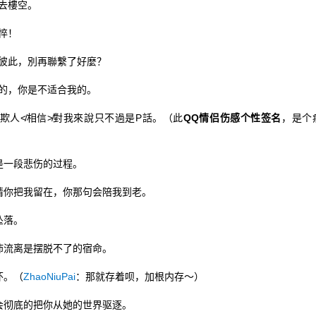
去樓空。
悴！
彼此，別再聯繫了好麼？
的，你是不适合我的。
人≮相信≯對我來說只不過是P話。（此
QQ情侣伤感个性签名
，是个
一段悲伤的过程。
你把我留在，你那句会陪我到老。
坠落。
流离是摆脱不了的宿命。
怀。（
ZhaoNiuPai
：那就存着呗，加根内存～）
彻底的把你从她的世界驱逐。