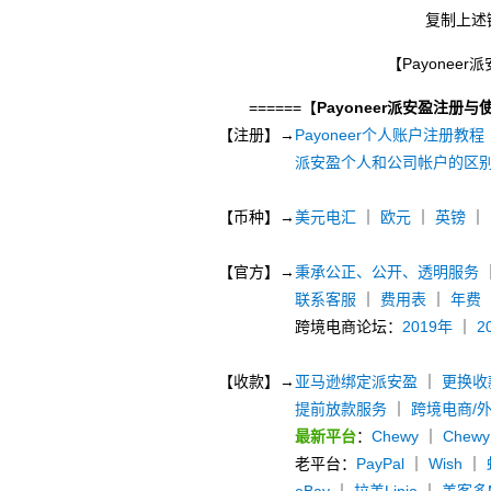
复制上述
【Payonee
======【
Payoneer派安盈注册与
【注册】→
Payoneer个人账户注册教程
派安盈个人和公司帐户的区
【币种】→
美元电汇
｜
欧元
｜
英镑
｜
【官方】→
秉承公正、公开、透明服务
联系客服
｜
费用表
｜
年费
跨境电商论坛：
2019年
｜
2
【收款】→
亚马逊绑定派安盈
｜
更换收
提前放款服务
｜
跨境电商/
最新平台
：
Chewy
｜
Chew
老平台：
PayPal
｜
Wish
｜