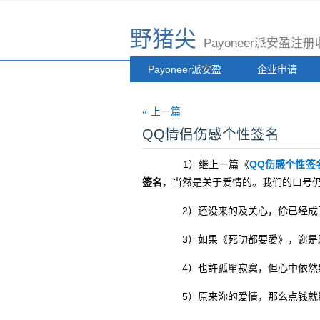
野猪尖
Payoneer派安盈
Payoneer派安盈
企业申请
« 上一篇
QQ情侣伤感个性签名
1）继上一篇《
QQ伤感个性签
签名
，当然是关于爱情的。我们的口号
2）还没来的及关心，伱已经成
3）如果《死叻都要愛》，迩是
4）也許孤單寂寞，但心中依然
5）原来沵的爱情，那么点钱就