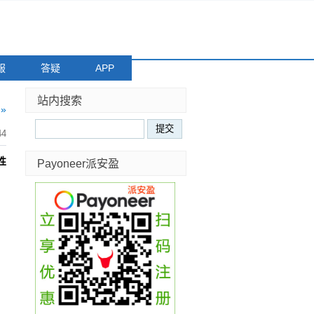
服
答疑
APP
站内搜索
»
44
性
Payoneer派安盈