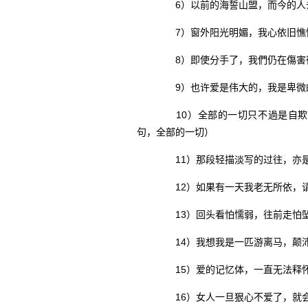
6）以前的海誓山盟，而今的人
7）窗外阳光明媚，我心依旧憔
8）即使分手了，我們仍在傷害
9）也许爱是伟大的，我是卑微
10）全部的一切只不過是自欺欺
句，全部的一切）
11）那段轻描淡写的过往，亦是
12）如果有一天我老无所依，请
13）回头看怕懦弱，往前走怕
14）我想我是一匹游离马，颠沛
15）爱的记忆体，一直无法释
16）女人一旦狠心不爱了，就会