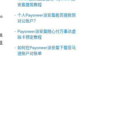
安盈提现教程
个人Payoneer派安盈能否提款到
o
对公账户？
Payoneer派安盈随心付万事达虚
派
拟卡预定教程
注
如何在Payoneer派安盈下载亚马
逊账户对账单