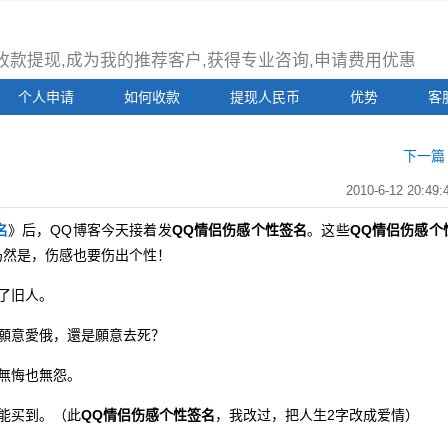
注册收款提现,成为我的推荐客户,获得专业咨询,申请费用优惠
个人申请
如何收款
提现人民币
优势
客
下一篇 
2010-6-12 20:49:
名
》后，QQ博客今天接着发
QQ情侣伤感个性签名
。这些
QQ情侣伤感个
仍然是，伤感也要伤出个性！
了旧人。
願意愛俄，還是願意去死？
無悔也無怨。
能买到。（此
QQ情侣伤感个性签名
，我改过，把人生2字改成爱情）