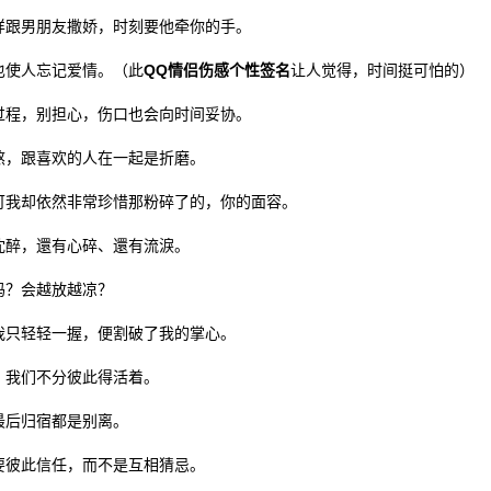
跟男朋友撒娇，时刻要他牵你的手。
使人忘记爱情。（此
QQ情侣伤感个性签名
让人觉得，时间挺可怕的）
程，别担心，伤口也会向时间妥协。
，跟喜欢的人在一起是折磨。
我却依然非常珍惜那粉碎了的，你的面容。
醉，還有心碎、還有流淚。
吗？会越放越凉？
只轻轻一握，便割破了我的掌心。
我们不分彼此得活着。
后归宿都是别离。
彼此信任，而不是互相猜忌。