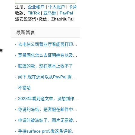
注册：
企业帐户
|
个人账户
|
卡片
收款：
TikTok
|
亚马逊
|
PayPal
派安盈咨询+微信：ZhaoNiuPai
最新留言
去电信公司营业厅看能否打印账单
病
宽带固化怎么去证明姓名以及账单地址啊
联盟的款，现在基本上收不了
问下,现在还可以从PayPal 提款到
不错哈
2023年看到这文章，没想到作者有一直更
你说的冻结，是客服在邮件中明确拒绝了吗？
申请时被冻结了，图片无意被手机ps过，申
手持surface pro5发这条评论,