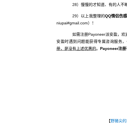
28）慢慢的才知道、有的人不断
29）以上我整理的
QQ情侣伤
niupai#gmail.com）！
如需注册Payoneer派安盈，欢
安盈时遇到问题能获得专属咨询服务，
册，是没有上述优惠的
。
Payoneer注
【
野猪尖的