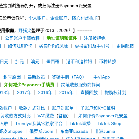
链接到浏览器打开，或扫码注册Payoneer派安盈
r派安盈申请教程：
个人账户
、
企业账户
、
随心付虚拟卡
】
使用指南
，
野猪尖
整理于2013→2026年】======
｜
公司账户申请教程
｜
地址证明和证件
｜
注册被拒绝
别
｜
如何注销P卡
｜
买卖P卡的风险
｜
更换密码及手机号
｜
更换邮箱
日元
｜
加元
｜
澳元
｜
墨西哥
｜
港币和迪拉姆
｜
币种转换
｜
封号原因
｜
最新政策
｜
答疑手册（FAQ）
｜
手机App
｜
如何减少Payoneer手续费
｜
跨境收款服务商拷问
018年
｜
2017年
｜
2016年
｜
2015年
｜
直播回放
｜
橄榄枝计划
款帐户
｜
收款方式对比
｜
账户对账单
｜
子账户和KYC证明
外贸收款方式对比
｜
VAT缴费
（
答疑
） ｜
如何评价Payoneer派安盈
y入驻
｜
Trendyol及其它独家平台
｜
TikTok直播
｜
TikTok Shop
虾皮Shopee
｜
俄罗斯Joom
｜
东南亚Lazada
｜
非洲Jumia