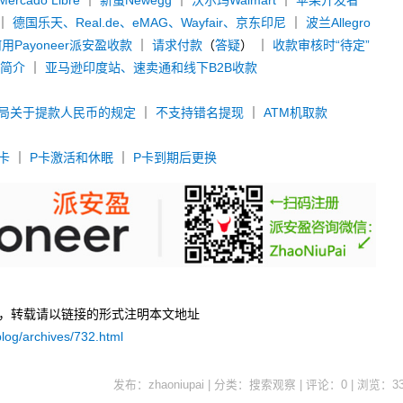
rcado Libre
｜
新蛋Newegg
｜
沃尔玛Walmart
｜
苹果开发者
｜
德国乐天、Real.de、eMAG、Wayfair、京东印尼
｜
波兰Allegro
用Payoneer派安盈收款
｜
请求付款
（
答疑
） ｜
收款审核时“待定”
款简介
｜
亚马逊印度站、速卖通和线下B2B收款
局关于提款人民币的规定
｜
不支持错名提现
｜
ATM机取款
卡
｜
P卡激活和休眠
｜
P卡到期后更换
uPai，转载请以链接的形式注明本文地址
log/archives/732.html
发布：zhaoniupai | 分类：搜索观察 | 评论：0 | 浏览：
3