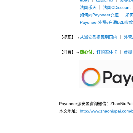
eBay
｜
拉美Linio
｜
美客多Me
法国乐天
｜
法国CDiscount
如何向Payoneer充值
｜
如何
Payoneer外贸e户通B2B收
【提现】→
从派安盈提现到国内
｜
外管
【消费】→
随心付
：
订购实体卡
｜
虚拟
Payoneer派安盈咨询微信：ZhaoNi
本文地址：
http://www.zhaoniupai.com/b