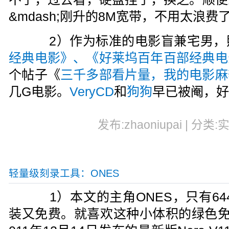
&mdash;刚升的8M宽带，不用太浪费
2）作为标准的电影盲兼宅男，
经典电影》、《好莱坞百年百部经典电
个帖子《
三千多部看片量，我的电影麻
几G电影。
VeryCD
和
狗狗
早已被阉，
发布:zhaoniupai | 分类:
轻量级刻录工具：ONES
1）本文的主角ONES，只有64
装又免费。就喜欢这种小体积的绿色免费