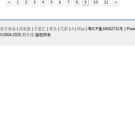
«
1
2
3
4
5
6
7
8
9
10
11
»
关于本站
|
派安盈
|
万里汇
|
考古
|
乙肝
|
A
|
Map
| 粤ICP备16052731号 | Pow
©2004-2025
照牛排
版权所有