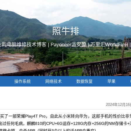
照牛排
的电脑维修技术博客 |
Payoneer派安盈
|
万里汇WorldFirst
操作系统
网络技术
数据恢复
苹果
2024年12月1
了一部荣耀Play4T Pro，自此从小米转向华为，这部手机的性价比非
任何毛病，麒麟810的CPU+6G运存+128G内存+256G的NM存储卡+
略微卡顿，会杀APP（同时开3个以上的话APP会重启）。