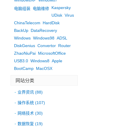
Kaspersky
电脑组装
电脑维修
UDisk
Virus
ChinaTelecom
HardDisk
BackUp
DataRecovery
Windows
Windows98
ADSL
DiskGenius
Convertor
Router
ZhaoNiuPai
MicrosoftOffice
USB3.0
Windows8
Apple
BootCamp
MacOSX
网站分类
业界资讯
(88)
操作系统
(107)
网络技术
(30)
数据恢复
(19)