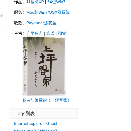
作品：
非精简XP
|
64位Win7
服务：
Mac装Win7/OSX双系统
39
收款：
Payoneer派安盈
考古：
连平州志
|
族谱
|
祠堂
我参与编撰的《上坪客家》
Tags列表
InternetExplorer
Ghost
WindowsXP
Windows7