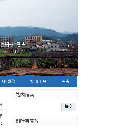
|
照牛排考古
电脑维修
实用工具
考古
站内搜索
6日
常
树叶有专攻
鸿