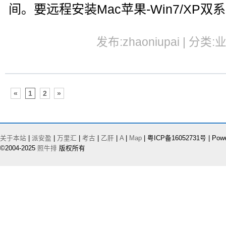
间。要远程安装Mac苹果-Win7/XP双系
发布:zhaoniupai | 分类:
«
1
2
»
关于本站
|
派安盈
|
万里汇
|
考古
|
乙肝
|
A
|
Map
| 粤ICP备16052731号 | Pow
©2004-2025
照牛排
版权所有