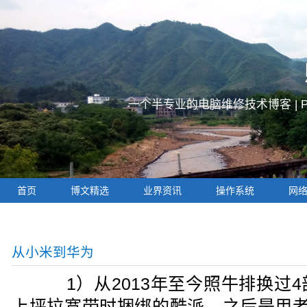
一个半专业的电脑维修技术博客 |
首页
博文精选
业界资讯
操作系统
网
从小米到华为
1）从2013年至今照牛排换过4
上坪拉宽带时捆绑的酷派，之后是用老