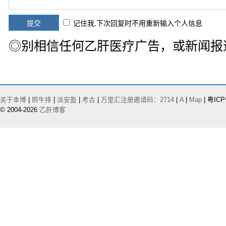
记住我,下次回复时不用重新输入个人信息
◎别相信任何乙肝医疗广告，或新闻报
关于本博
|
照牛排
|
派安盈
|
考古
|
万里汇注册邀请码：2714
|
A
|
Map
| 粤ICP
© 2004-2026
乙肝博客