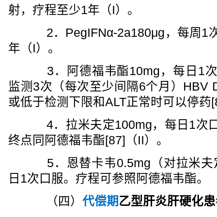
射，疗程至少1年（I）。
2．PegIFNα-2a180μg，每
年（I）。
3．阿德福韦酯10mg，每日1次
监测3次（每次至少间隔6个月）HBV 
或低于检测下限和ALT正常时可以停药[87
4．拉米夫定100mg，每日1次
终点同阿德福韦酯[87]（II）。
5．恩替卡韦0.5mg（对拉米夫
日1次口服。疗程可参照阿德福韦酯。
（四）
代偿期
乙型肝炎肝硬化患