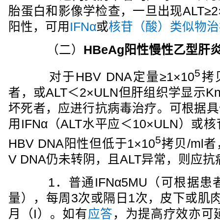
胎蛋白和影像学检查，一旦出现ALT≥2×
阳性，可用
IFNα
或
核苷（酸）类似物治
（二）
HBeAg阳性慢性乙型肝
5
对于HBV DNA定量≥1×10
拷贝
者，或ALT＜2×ULN但肝组织学显示Knod
坏死者，应进行抗病毒治疗。可根据具
用IFNα（ALT水平应＜10×ULN）
5
HBV DNA阳性但低于1×10
拷贝/ml
V DNA仍未转阴，且ALT异常，则应抗
1．普通IFNα5MU（可根据患
量），每周3次或隔日1次，皮下或肌
月（I）。如有
应答
，为提高疗效亦可延