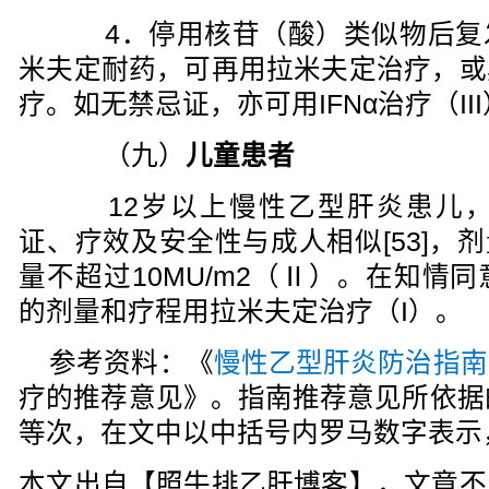
4．停用核苷（酸）类似物后复
米夫定耐药，可再用拉米夫定治疗，或
疗。如无禁忌证，亦可用IFNα治疗（II
（九）
儿童患者
12岁以上慢性乙型肝炎患儿，其
证、疗效及安全性与成人相似[53]，剂量
量不超过10MU/m2（Ⅱ）。在知情
的剂量和疗程用拉米夫定治疗（I）。
参考资料：《
慢性乙型肝炎防治指南
疗的推荐意见》。指南推荐意见所依据
等次，在文中以中括号内罗马数字表示，
本文出自【照牛排乙肝博客】，文章不