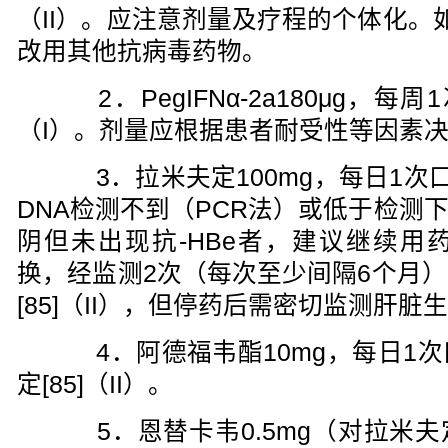
（II）。应注意剂量及疗程的个体化。
改用其他抗病毒药物。
2．PegIFNα-2a180μg，每
（I）。剂量应根据患者耐受性等因素
3．拉米夫定100mg，每日1次口
DNA检测不到（PCR法）或低于检测下限
阴但未出现抗-HBe者，建议继续用药
换，经监测2次（每次至少间隔6个月
[85]（II），但停药后需密切监测肝
4．阿德福韦酯10mg，每日1次
定[85]（II）。
5．恩替卡韦0.5mg（对拉米夫