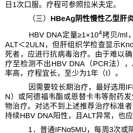
日1次口服。疗程可参照拉米夫定。
（三）
HBeAg阴性慢性乙型肝
4
HBV DNA定量≥1×10
拷贝/ml
ALT＜2ULN，但肝组织学检查显示Knod
死者，应进行抗病毒治疗。由于难以确
疗至检测不出HBV DNA（PCR法）
率高，疗程宜长，至少为1年（I）。
因需要较长期治疗，最好选用IFNα
N）或阿德福韦酯或恩替卡韦等耐药发
物治疗。对达不到上述推荐治疗标准者
持续HBV DNA阳性，且ALT异常，也
1．普通IFNα5MU，每周3次或