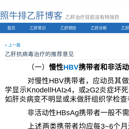
照牛排乙肝博客
乙肝治疗目前没有特效药
首页
乙肝常识
乙肝预防
乙肝诊断
乙
« 上一篇
乙肝抗病毒治疗的推荐意见
（一）
慢性
HBV
携带者和非活动
对慢性HBV携带者，应动员其做
学显示KnodellHAI≥4，或≥G2炎
如肝炎病变不明显或未做肝组织学检查
非活动性HBsAg携带者一般不
上述两类携带者均应每3~6个月