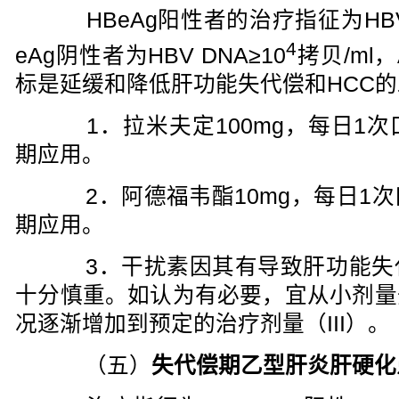
HBeAg阳性者的治疗指征为HBV 
4
eAg阴性者为HBV DNA≥10
拷贝/ml
标是延缓和降低肝功能失代偿和HCC
1．拉米夫定100mg，每日1次
期应用。
2．阿德福韦酯10mg，每日1次
期应用。
3．干扰素因其有导致肝功能失
十分慎重。如认为有必要，宜从小剂量
况逐渐增加到预定的治疗剂量（III）。
（五）
失代偿期乙型肝炎肝硬化