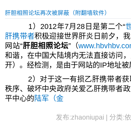
肝胆相照论坛再次被屏蔽（附翻墙软件）
1）2012年7月28日是第二个“
肝携带者
积极迎接世界肝炎日前夕，我
网站“
肝胆相照论坛
”（
www.hbvhbv.c
和谐，在中国大陆境内无法直接访问，
开）。经检测，是由于网站的IP地址被
2）对于这一有损乙肝携带者获
秩序、破坏中央政府关爱乙肝携带者政
平中心的
陆军（金
发布:zhaoniupai | 分类: