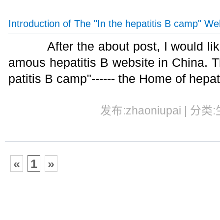
Introduction of The "In the hepatitis B camp" We
After the about post, I would like
amous hepatitis B website in China. Th
patitis B camp"------ the Home of hepati
发布:zhaoniupai | 分类
«
1
»