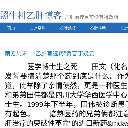
照牛排乙肝博客
乙肝治疗目前没有特效药
首页
乙肝常识
乙肝预防
乙肝诊断
乙
南方周末：“乙肝首选药”贺普丁疑云
医学博士生之死 田文（化名）
发誓要搞清楚那个药到底是什么。作
道，此举除了亲情使然，更是一种医
和弟弟田伟都是四川大学华西医学中心
士生。1999年下半年，田伟被诊断
有起色。 谙熟医药的兄弟俩都注意
肝治疗的突破性革命”的进口新药&mdas