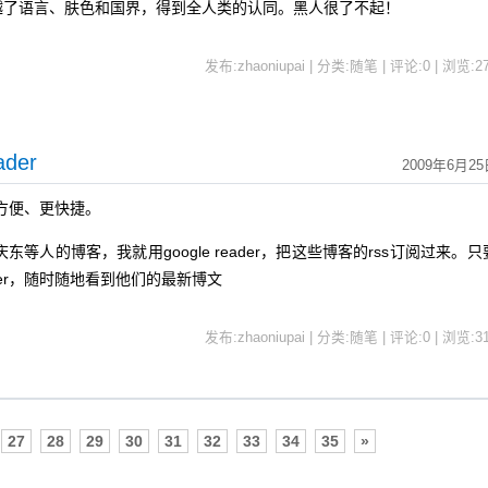
越了语言、肤色和国界，得到全人类的认同。黑人很了不起！
发布:zhaoniupai | 分类:随笔 | 评论:0 | 浏览:
2
der
2009年6月25
方便、更快捷。
人的博客，我就用google reader，把这些博客的rss订阅过来。只
ader，随时随地看到他们的最新博文
发布:zhaoniupai | 分类:随笔 | 评论:0 | 浏览:
3
27
28
29
30
31
32
33
34
35
»