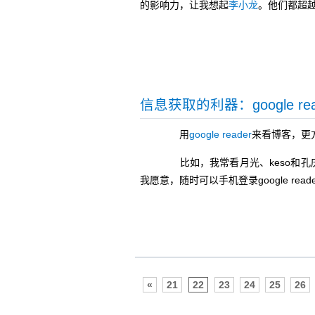
的影响力，让我想起
李小龙
。他们都超
信息获取的利器：google rea
用
google reader
来看博客，更
比如，我常看月光、keso和孔庆东等
我愿意，随时可以手机登录google re
«
21
22
23
24
25
26