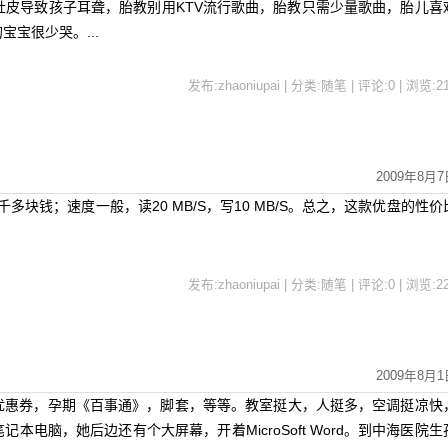
肚皮导致孩子耳聋，胎教别用KTV流行歌曲，胎教只需少量歌曲，胎儿喜
宝很少哭。...
发布:zhaoniupai | 分类:随笔 | 评论:0 | 浏览:
2
2009年8月7
多块钱；速度一般，读20 MB/S，写10 MB/S。总之，这款优盘的性价
发布:zhaoniupai | 分类:随笔 | 评论:0 | 浏览:
2
2009年8月1
优惠券，孕期《百事通》，脚套，等等。教室挺大，人挺多，空调挺凉快
电脑，她后边还有个大屏幕，开着MicroSoft Word。到中海医院生