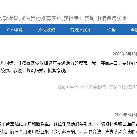
注册收款提现,成为我的推荐客户,获得专业咨询,申请费用优惠
个人申请
如何收款
提现人民币
优势
客
2009年8月18
和深圳同步，旺盛得就像深圳这座充满活力的城市。我一笑而后曰：要好好
较烦。我说，趁没结婚，抓紧挣钱。...
发布:zhaoniupai | 分类:随笔 | 评论:0 | 浏览:
1
2009年8月8
送了帮宝适纸尿布和胎教盘。鲤鱼冬瓜汤消孕期水肿，装修材料和白血病
发烧，前三个月别用板蓝根（会引起宫缩），腐竹含铁，夫妻吵架会使胎