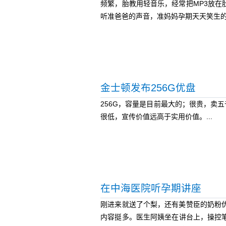
频繁，胎教用轻音乐，经常把MP3放在
听准爸爸的声音，准妈妈孕期天天笑生的宝
金士顿发布256G优盘
256G，容量是目前最大的；很贵，卖五千
很低，宣传价值远高于实用价值。...
在中海医院听孕期讲座
刚进来就送了个梨，还有美赞臣的奶粉
内容挺多。医生阿姨坐在讲台上，操控笔记本