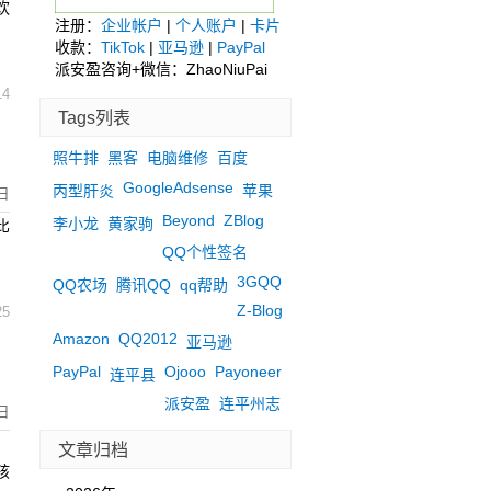
欢
注册：
企业帐户
|
个人账户
|
卡片
收款：
TikTok
|
亚马逊
|
PayPal
派安盈咨询+微信：ZhaoNiuPai
14
Tags列表
照牛排
黑客
电脑维修
百度
GoogleAdsense
丙型肝炎
苹果
日
Beyond
ZBlog
李小龙
黄家驹
比
QQ个性签名
3GQQ
QQ农场
腾讯QQ
qq帮助
Z-Blog
25
Amazon
QQ2012
亚马逊
PayPal
Ojooo
Payoneer
连平县
派安盈
连平州志
日
，
文章归档
孩