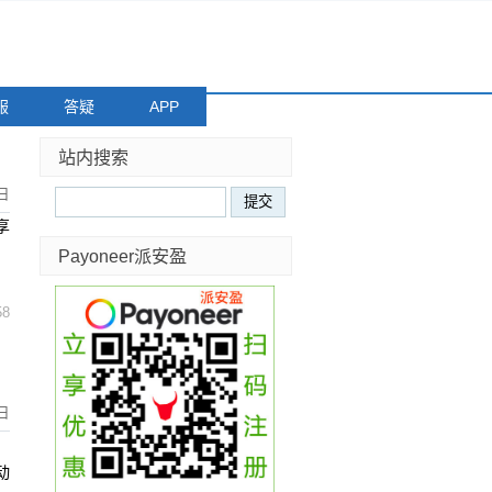
服
答疑
APP
站内搜索
日
享
Payoneer派安盈
58
日
，
动