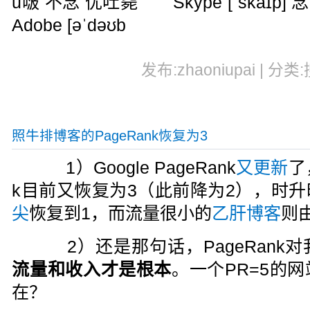
u啵 不念 优吐毙 Skype [ˈskaɪ
Adobe [əˈdəʊb
发布:zhaoniupai | 分类
照牛排博客的PageRank恢复为3
1）Google PageRank
又更新
了
k目前又恢复为3（此前降为2），时
尖
恢复到1，而流量很小的
乙肝博客
则
2）还是那句话，PageRank
流量和收入才是根本
。一个PR=5的
在？