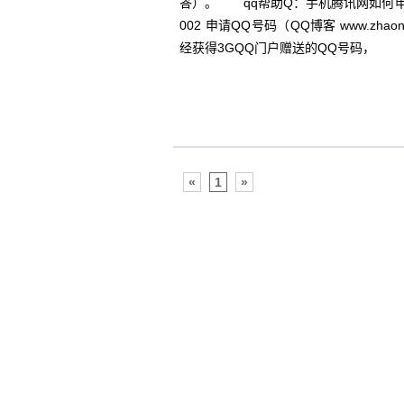
答）。 qq帮助Q：手机腾讯网如何申请
002 申请QQ号码（QQ博客 www.zh
经获得3GQQ门户赠送的QQ号码，
«
1
»