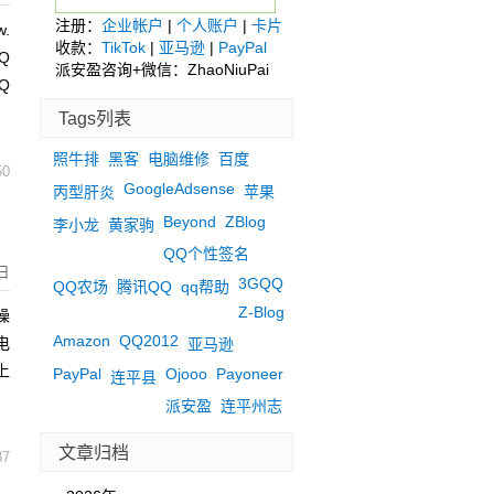
注册：
企业帐户
|
个人账户
|
卡片
.
收款：
TikTok
|
亚马逊
|
PayPal
Q
派安盈咨询+微信：ZhaoNiuPai
Q
Tags列表
照牛排
黑客
电脑维修
百度
50
GoogleAdsense
丙型肝炎
苹果
Beyond
ZBlog
李小龙
黄家驹
QQ个性签名
日
3GQQ
QQ农场
腾讯QQ
qq帮助
Z-Blog
操
Amazon
QQ2012
电
亚马逊
上
PayPal
Ojooo
Payoneer
连平县
派安盈
连平州志
文章归档
37