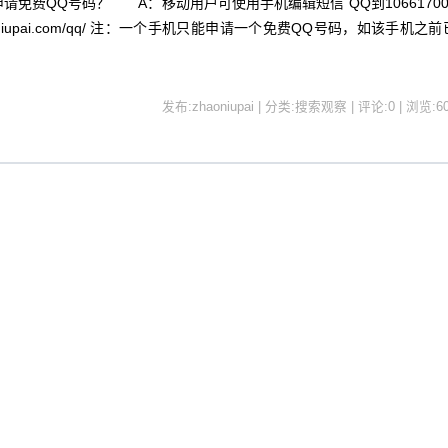
免费QQ号码？ A：移动用户可使用手机编辑短信 QQ到10661700
aoniupai.com/qq/ 注：一个手机只能申请一个免费QQ号码，如该手机之前
发布:zhaoniupai | 分类:搜索观察 | 评论:0 | 浏览:
6