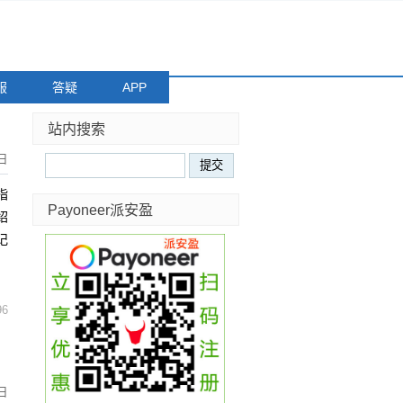
服
答疑
APP
站内搜索
日
指
Payoneer派安盈
绍
记
96
日