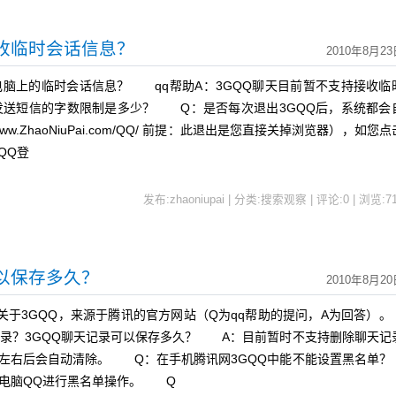
接收临时会话信息？
2010年8月23
脑上的临时会话信息？ qq帮助A：3GQQ聊天目前暂不支持接收临
发送短信的字数限制是多少？ Q：是否每次退出3GQQ后，系统都会
.ZhaoNiuPai.com/QQ/ 前提：此退出是您直接关掉浏览器），如您点
QQ登
发布:zhaoniupai | 分类:搜索观察 | 评论:0 | 浏览:
7
可以保存多久？
2010年8月20
关于3GQQ，来源于腾讯的官方网站（Q为qq帮助的提问，A为回答）
记录？3GQQ聊天记录可以保存多久？ A：目前暂时不支持删除聊天记
时左右后会自动清除。 Q：在手机腾讯网3GQQ中能不能设置黑名单
电脑QQ进行黑名单操作。 Q