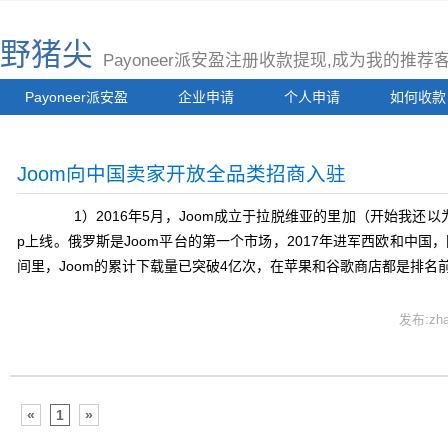
野猪尖
Payoneer派安盈注册收款提现,成为我的推
Payoneer派安盈
企业申请
个人申请
如何收款
Joom向中国卖家开放全品类招商入驻
1）2016年5月，Joom成立于拉脱维亚的里加（开始我还以为
p上线。俄罗斯是Joom平台的第一个市场，2017年进军西欧和中
间里，Joom的累计下载量已突破4亿次，在苹果和谷歌商店都是排名前
发布:zha
«
1
»