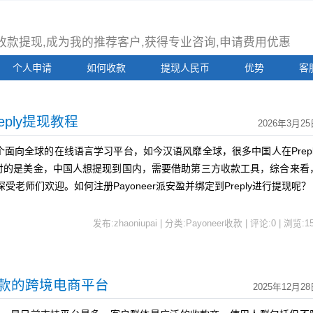
注册收款提现,成为我的推荐客户,获得专业咨询,申请费用优惠
个人申请
如何收款
提现人民币
优势
客
eply提现教程
2026年3月25
一个面向全球的在线语言学习平台，如今汉语风靡全球，很多中国人在Prepl
付的是美金，中国人想提现到国内，需要借助第三方收款工具，综合来看
深受老师们欢迎。如何注册Payoneer派安盈并绑定到Preply进行提现呢？
发布:zhaoniupai | 分类:Payoneer收款 | 评论:0 | 浏览:
1
持收款的跨境电商平台
2025年12月2