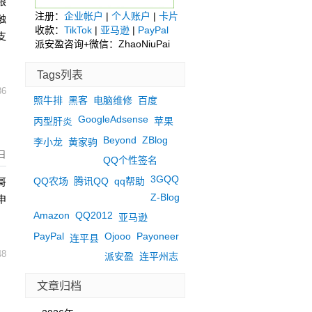
限
注册：
企业帐户
|
个人账户
|
卡片
触
收款：
TikTok
|
亚马逊
|
PayPal
支
派安盈咨询+微信：ZhaoNiuPai
Tags列表
36
照牛排
黑客
电脑维修
百度
GoogleAdsense
丙型肝炎
苹果
Beyond
ZBlog
李小龙
黄家驹
6日
QQ个性签名
3GQQ
QQ农场
腾讯QQ
qq帮助
哥
Z-Blog
申
Amazon
QQ2012
亚马逊
PayPal
Ojooo
Payoneer
连平县
48
派安盈
连平州志
文章归档