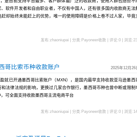
05年，是目前支持平台最多、客户群体最广泛的收款商，使用人群包括但不
商家、软件开发者和自由职业者，不仅有中国人，还有很多国内收款商无法
追赶却始终未能赶上的优势，唯一的使用障碍是价格上卷不过人家，毕竟
发布:zhaoniupai | 分类:Payoneer收款 | 评论:0 | 浏览:
2
线墨西哥比索币种收款账户
2025年12月2
r派安盈就已开通墨西哥比索账户（MXN），是国内最早支持收款亚马逊墨西
行和法律法规的影响，更换过几家合作银行，墨西哥币种也曾中断或限制
种，可全面支持收款墨西哥主流电商平台
发布:zhaoniupai | 分类:Payoneer收款 | 评论:0 | 浏览:
1