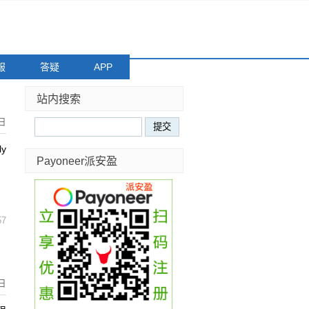
服
答疑
APP
站内搜索
日
y
Payoneer派安盈
，
57
8日