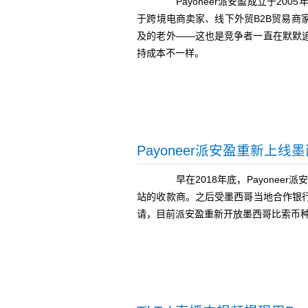
Payoneer派安盈成立于20
于跨境电商卖家、线下外贸B2B贸易
及的老外——这也是竞争者一直在默默
持成本不一样。
Payoneer派安盈重新上
早在2018年底，Payonee
站的收款商。之后受墨西哥当地合作银
请，目前派安盈重新开放墨西哥比索币