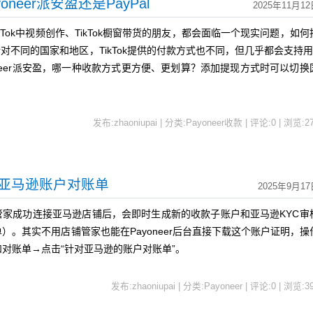
oneer派安盈还是PayPal
2025年11月1
kTok中视频创作、TikTok橱窗带货的朋友，都会面临一个现实问题，如何
针对不同的国家和地区，TikTok提供的付款方式也不同，但几乎都会支持用
yoneer派安盈，哪一种收款方式更方便、更划算？添加提现方式时可以切换
发布:zhaoniupai | 分类:Payoneer收款 | 评论:0 | 浏览:
2
下载亚马逊账户对账单
2025年9月17
铺管家成功连接亚马逊店铺后，会即时生成新的收款子账户和亚马逊KYC审
。其实不用店铺管家也能在Payoneer后台直接下载这个账户证明，操
对账单→点击“针对亚马逊的账户对账单”。
发布:zhaoniupai | 分类:Payoneer | 评论:0 | 浏览:
3