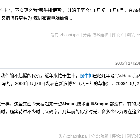
牛排”，不久更名为“
照牛排博客
”，并沿用至今年8月初。8月6号，在A5
，又把博客更名为“
深圳布吉电脑维修
”。
发布:zhaoniupai | 分类:博客维护 | 评论:0 | 浏览:
7
2006年1月28
，我们输不起慢的代价。近年来忙于生计，
照牛排
已经几年没写&ldquo;诗
4年写的，2006年1月28日发表在新浪博客（八三年的草根），2009年5月2
这些东西今天看起来一点&lsquo;技术含量&rsquo;都没有，有的
当时，确实花过不少时间来码字。几年前的码字时光，多多少少为现在这
发布:zhaoniupai | 分类:随笔 | 评论:1 | 浏览:
4