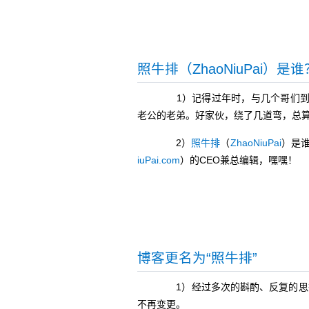
照牛排（ZhaoNiuPai）是谁
1）记得过年时，与几个哥们到城
老公的老弟。好家伙，绕了几道弯，总
2）
照牛排
（
ZhaoNiuPai
）是
iuPai.com
）的CEO兼总编辑，嘿嘿！
博客更名为“照牛排”
1）经过多次的斟酌、反复的思
不再变更。