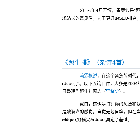
2）去年4月开博，备案名是“照
求站长的意见后，为了更好的SEO排名
《照牛排》（杂诗4首）
赖霖枫说
，在这个紧急的时代
rdquo;了。以下五篇旧作，大多是200
日整理到照牛排网志（
野猪尖
）。
或曰，这也是诗？你的想法和我一样，
是酸溜溜的感觉，自觉无地自容。但在
&ldquo;野猪尖&rdquo;奠定了基础。