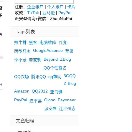
注册：
企业帐户
|
个人账户
|
卡片
店
收款：
TikTok
|
亚马逊
|
PayPal
织
派安盈咨询+微信：ZhaoNiuPai
Tags列表
理
照牛排
黑客
电脑维修
百度
GoogleAdsense
丙型肝炎
苹果
88
Beyond
ZBlog
李小龙
黄家驹
QQ个性签名
3GQQ
QQ农场
腾讯QQ
qq帮助
Z-Blog
日
Amazon
QQ2012
亚马逊
PayPal
Ojooo
Payoneer
连平县
派安盈
连平州志
文章归档