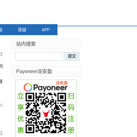
服
答疑
APP
站内搜索
日
的
Payoneer派安盈
！
联
00
0日