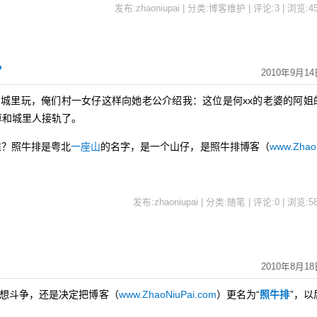
发布:zhaoniupai | 分类:博客维护 | 评论:3 | 浏览:
4
？
2010年9月14
里玩，俺们村一女仔这样向她老公介绍我：这位是何xx的老婆的阿姐
算和城里人接轨了。
谁？照牛排是粤北
一座山
的名字，是一个山仔，是照牛排博客（
www.Zha
发布:zhaoniupai | 分类:随笔 | 评论:0 | 浏览:
5
2010年8月18
想斗争，还是决定把博客（
www.ZhaoNiuPai.com
）更名为“
照牛排
”，以