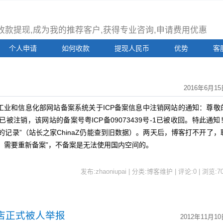
注册收款提现,成为我的推荐客户,获得专业咨询,申请费用优惠
个人申请
如何收款
提现人民币
优势
客
2016年6月15
到工业和信息化部网站备案系统关于ICP备案信息中注销网站的通知：尊敬
被注销，该网站的备案号粤ICP备09073439号-1已被收回。特此通知
记录”（站长之家ChinaZ仍能查到旧数据）。两天后，博客打不开了，
了，需要重新备案”，不备案是无法使用国内空间的。
发布:zhaoniupai | 分类:博客维护 | 评论:0 | 浏览:
7
店正式被人举报
2012年11月1