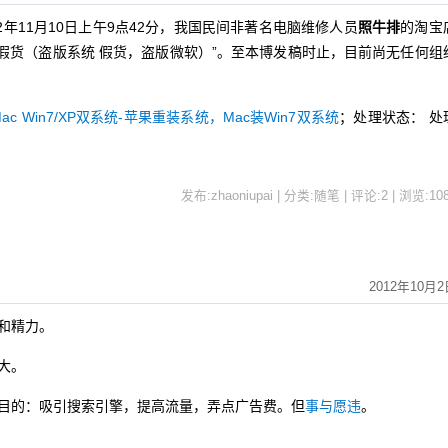
年11月10日上午9点42分，我国民间非著名电脑维修人员
照牛排
的淘宝
假货（盗版系统 假货，盗版微软）”。至本博发稿时止，目前尚无任何组
c Win7/XP双系统-苹果重装系统，Mac装Win7双系统
；处理状态： 处
发布:zhaoniupai | 分类:随笔 | 评论:2 | 浏览:
10
2012年10月2
和精力。
大。
的：吸引搜索引擎，提高流量，弄点广告费。但
事与愿违
。