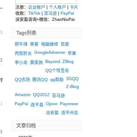
.
注册：
企业帐户
|
个人账户
|
卡片
一
收款：
TikTok
|
亚马逊
|
PayPal
派安盈咨询+微信：ZhaoNiuPai
Tags列表
21
照牛排
黑客
电脑维修
百度
GoogleAdsense
丙型肝炎
苹果
日
Beyond
ZBlog
李小龙
黄家驹
QQ个性签名
：
3GQQ
QQ农场
腾讯QQ
qq帮助
时
Z-Blog
Amazon
QQ2012
亚马逊
PayPal
Ojooo
Payoneer
11
连平县
派安盈
连平州志
文章归档
日