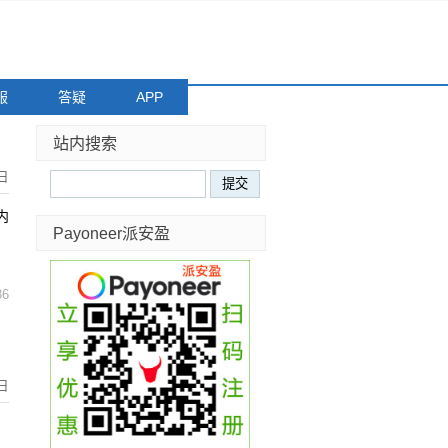
服
答疑
APP
站内搜索
日
内
Payoneer派安盈
36
日
、