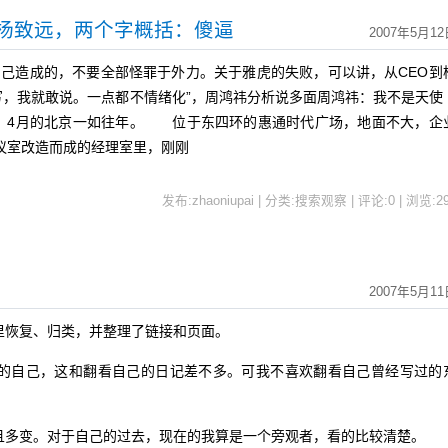
到杨致远，两个字概括：傻逼
2007年5月12
造成的，不要全部怪罪于外力。关于雅虎的失败，可以讲，从CEO到
写，我就敢说。一点都不情绪化”，周鸿祎分析说多面周鸿祎：我不是天
，4月的北京一如往年。 位于东四环的惠通时代广场，地面不大，企
议室改造而成的经理室里，刚刚
发布:zhaoniupai | 分类:搜索观察 | 评论:0 | 浏览:
2
2007年5月11
里恢复、归类，并整理了链接和页面。
的自己，这和翻看自己的日记差不多。可我不喜欢翻看自己曾经写过的
且多变。对于自己的过去，现在的我算是一个旁观者，看的比较清楚。