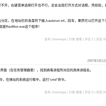
不开，右键菜单选择打开也不行，总会出现打开方式对话框，凭经验，
，在地址栏的各盘符下输入autorun.inf，回车，果然可以打开这个
就是RavMon.exe这个程序！
发布:zhaoniupai | 分类:随笔 | 评论:1 | 浏览:
4
2007年5月12
界面（在任务管理器里），找到病毒进程所对应的具体进程名。
令，在弹出的系统运行框中，运行“cmd”命令。
发布:zhaoniupai | 分类:随笔 | 评论:0 | 浏览:
5