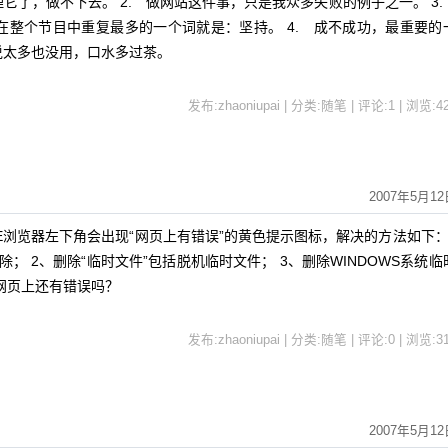
它了，做不下去。 2. 做网站这件事，只是我众多失败的例子之一。 3
在整个节目中重复最多的一个词就是：坚持。 4. 成不成功，最重要的
说太多也没用，口水多过茶。
发布:zhaoniupai | 分类:随笔 | 评论:1 | 浏览:
4
2007年5月12
浏览器左下角会出现“网页上有错误”的黄色提示图标，解决的方法如下
录”清除； 2、删除“临时文件”包括脱机临时文件； 3、删除WINDOWS系统临
网页上还有错误吗？
发布:zhaoniupai | 分类:随笔 | 评论:0 | 浏览:
3
2007年5月12