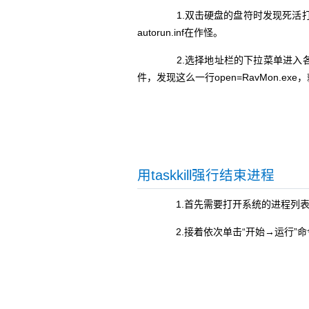
1.双击硬盘的盘符时发现死活打
autorun.inf在作怪。
2.选择地址栏的下拉菜单进入各分区
件，发现这么一行open=RavMon.exe，
用taskkill强行结束进程
1.首先需要打开系统的进程列表
2.接着依次单击“开始→运行”命