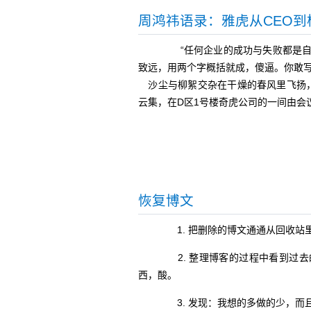
周鸿祎语录：雅虎从CEO
“任何企业的成功与失败都是自己
致远，用两个字概括就成，傻逼。你敢
沙尘与柳絮交杂在干燥的春风里飞扬
云集，在D区1号楼奇虎公司的一间由会
恢复博文
1. 把删除的博文通通从回收站
2. 整理博客的过程中看到过去
西，酸。
3. 发现：我想的多做的少，而