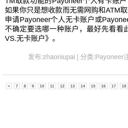
TM取款功能的Payoneer个人有卡账户
如果你只是想收款而无需网购和ATM
申请Payoneer个人无卡账户或Payo
不确定要选哪一种账户，最好先看看此文
VS.无卡账户》。
发布:zhaoniupai | 分类:Payoneer
«
7
8
9
10
11
12
13
14
15
16
17
18