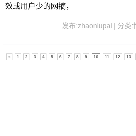
效或用户少的网摘，
发布:zhaoniupai | 分类
«
1
2
3
4
5
6
7
8
9
10
11
12
13