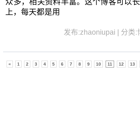
众多，相关资料丰富。这个博客可以长
上，每天都是用
发布:zhaoniupai | 分类
«
1
2
3
4
5
6
7
8
9
10
11
12
13