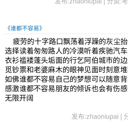
发布:zhaoniupai | 分类:
《谁都不容易》
疲劳的十字路口飘荡着浮躁的灰尘抬
选择读着匆匆路人的冷漠听着疾驰汽车
衣衫褴褛蓬头垢面的行乞阿伯城市的边
觅钞票和老婆麻木的眼神见面时刻意堆
如佛谁都不容易自己的梦想可以随意背
感激谁都不容易朋友的倾诉也会有伤感
无限开阔
发布:zhaoniupai |