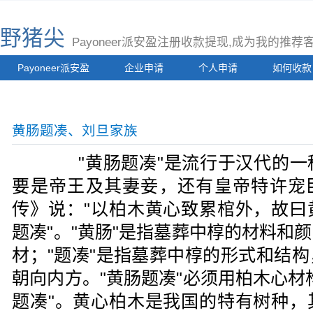
野猪尖
Payoneer派安盈注册收款提现,成为我的推
Payoneer派安盈
企业申请
个人申请
如何收款
黄肠题凑、刘旦家族
"黄肠题凑"是流行于汉代的一
要是帝王及其妻妾，还有皇帝特许宠臣。
传》说："以柏木黄心致累棺外，故曰
题凑"。"黄肠"是指墓葬中椁的材料和
材；"题凑"是指墓葬中椁的形式和结
朝向内方。"黄肠题凑"必须用柏木心材
题凑"。黄心柏木是我国的特有树种，