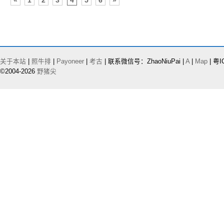
«
1
2
3
4
5
6
»
关于本站
|
照牛排
|
Payoneer
|
考古
| 联系微信号：ZhaoNiuPai |
A
|
Map
| 粤I
©2004-2026
野猪尖