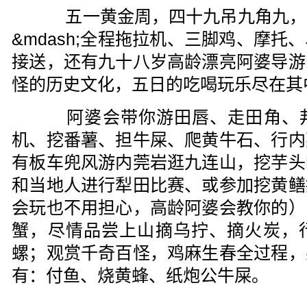
五一黄金周，四十九吊九角九，连平
&mdash;全程拖拉机、三脚鸡、摩
接送，还有九十八岁高龄漂亮阿婆导游
怪的历史文化，五日的吃喝玩乐尽在其
阿婆会带你游田唇、走田角、邦
机、挖番薯、担牛屎、爬黄牛石、行内
有板车兜风游内莞岩逛九连山，挖芋头
和当地人进行犁田比赛、或参加挖黄鳝
会玩也不用担心，高龄阿婆会教你的）
蟹，尽情品尝上山摘乌拧、摘火炭，
螺；观赏千奇百怪，鸡麻生春全过程，
有：付鱼、烧黄蜂、纸炮公牛屎。