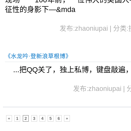
征性的身影下—&mda
发布:zhaoniupai | 分类
《水龙吟·登新浪草根博》
...把QQ关了，独上私博，键盘敲遍
发布:zhaoniupai |
«
1
2
3
4
5
6
»