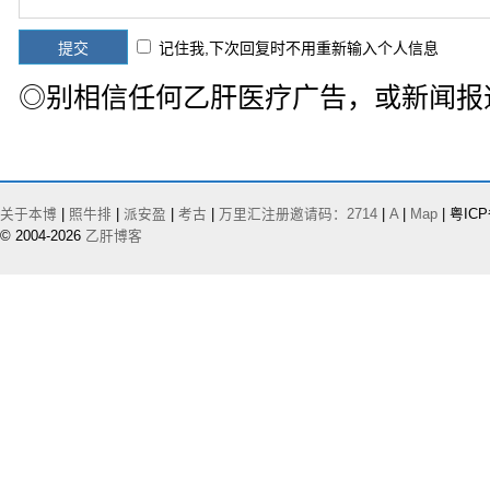
记住我,下次回复时不用重新输入个人信息
◎别相信任何乙肝医疗广告，或新闻报
关于本博
|
照牛排
|
派安盈
|
考古
|
万里汇注册邀请码：2714
|
A
|
Map
| 粤ICP
© 2004-2026
乙肝博客