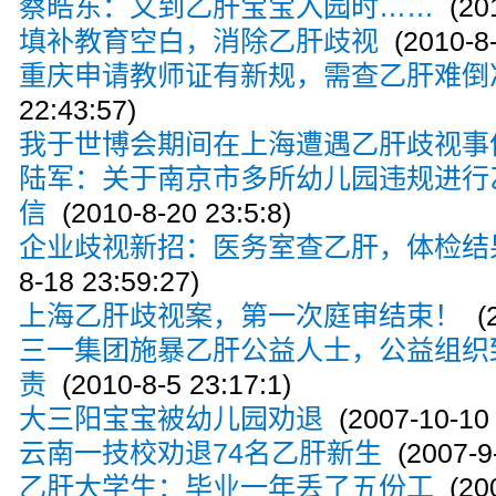
蔡晧东：又到乙肝宝宝入园时……
(201
填补教育空白，消除乙肝歧视
(2010-8-
重庆申请教师证有新规，需查乙肝难倒
22:43:57)
我于世博会期间在上海遭遇乙肝歧视事
陆军：关于南京市多所幼儿园违规进行
信
(2010-8-20 23:5:8)
企业歧视新招：医务室查乙肝，体检结
8-18 23:59:27)
上海乙肝歧视案，第一次庭审结束！
(2
三一集团施暴乙肝公益人士，公益组织
责
(2010-8-5 23:17:1)
大三阳宝宝被幼儿园劝退
(2007-10-10 
云南一技校劝退74名乙肝新生
(2007-9-
乙肝大学生：毕业一年丢了五份工
(200