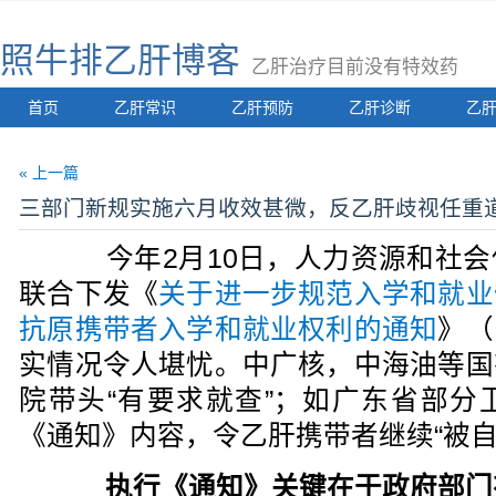
照牛排乙肝博客
乙肝治疗目前没有特效药
首页
乙肝常识
乙肝预防
乙肝诊断
乙
« 上一篇
三部门新规实施六月收效甚微，反乙肝歧视任重
今年2月10日，人力资源和社会
联合下发《
关于进一步规范入学和就业
抗原携带者入学和就业权利的通知
》（
实情况令人堪忧。中广核，中海油等国
院带头“有要求就查”；如广东省部分
《通知》内容，令乙肝携带者继续“被自
执行《通知》关键在于政府部门