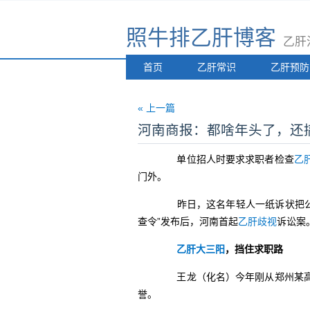
照牛排乙肝博客
乙肝
首页
乙肝常识
乙肝预防
« 上一篇
河南商报：都啥年头了，还
单位招人时要求求职者检查
乙
门外。
昨日，这名年轻人一纸诉状把公司
查令”发布后，河南首起
乙肝歧视
诉讼案
乙肝大三阳
，挡住求职路
王龙（化名）今年刚从郑州某高校
誉。