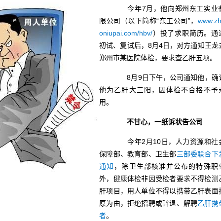
今年7月，他向郑州东工实业
限公司（以下简称“东工公司”，
www.z
oniupai.com/hbv/
）投了求职简历。通
初试、复试后，8月4日，对方通知王龙
郑州市某医院体检，要求查乙肝五项。
8月9日下午，公司通知他，确
他为乙肝大三阳，因体检不合格不予
用。
不甘心，一纸诉状告公司
今年2月10日，人力资源和社
保障部、教育部、卫生部
三部委联合下
通知
，除卫生部核准并公布的特殊职
外，健康体检非因受检者要求不得检测
肝项目，用人单位不得以携带乙肝表面
原为由，拒绝招聘或辞退、解聘
乙肝携
者
。