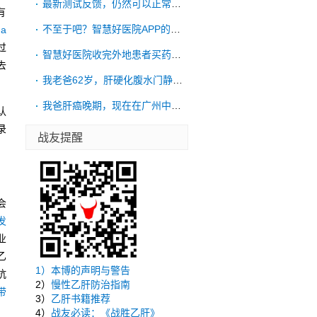
最新测试反馈，仍然可以正常购药的，不过发
有
不至于吧？智慧好医院APP的实体是西安交
ha
过
智慧好医院收完外地患者买药钱不发药，告诉
去
我老爸62岁，肝硬化腹水门静脉高压，15
我爸肝癌晚期，现在在广州中山大学附属第三
认
录
战友提醒
会
发
业
乙
1）
本博的声明与警告
抗
2）
慢性乙肝防治指南
带
3）
乙肝书籍推荐
4）
战友必读：《战胜乙肝》