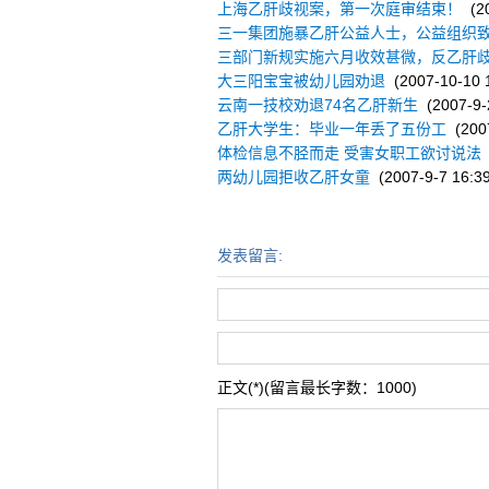
上海乙肝歧视案，第一次庭审结束！
(20
三一集团施暴乙肝公益人士，公益组织
三部门新规实施六月收效甚微，反乙肝
大三阳宝宝被幼儿园劝退
(2007-10-10 1
云南一技校劝退74名乙肝新生
(2007-9-2
乙肝大学生：毕业一年丢了五份工
(2007
体检信息不胫而走 受害女职工欲讨说法
两幼儿园拒收乙肝女童
(2007-9-7 16:39
发表留言:
正文(*)(留言最长字数：1000)