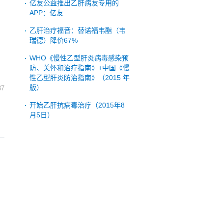
亿友公益推出乙肝病友专用的
APP：亿友
乙肝治疗福音：替诺福韦酯（韦
瑞德）降价67%
WHO《慢性乙型肝炎病毒感染预
防、关怀和治疗指南》+中国《慢
性乙型肝炎防治指南》（2015 年
版）
87
开始乙肝抗病毒治疗（2015年8
月5日）