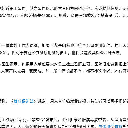
起诉东工公司，认为公司以乙肝大三阳为由拒录他，构成就业歧视，要
害费4万元和经济损失4200元。据悉，这是三部委发出“禁查令”后，河
一位崔姓工作人员称，拒录王龙是因为他不符合公司录用条件，并非因
查令”，但对于要在公共餐厅用餐的员工，他们会建议其检查乙肝五项。
医生表示，如果用人单位要求对员工检查乙肝五项，医院很难做到把上
查，人家可以去另一家医院，除非所有医院都不查，都不挣这个钱，才有可
师称，《
就业促进法
》规定，用人单位搞就业歧视，劳动者可以直接提起
行主任杨占青说，“禁查令”发布后，企业拒录乙肝病毒携带者，从理所当
度增大。人力资源和社会保障部从7月下旬至8月下旬，
曾派出调查组
赴