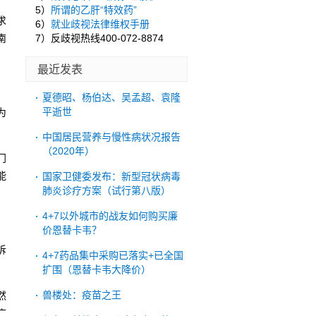
5）
所谓的乙肝“特效药”
求
6）
就业歧视法律维权手册
南
7）反歧视热线400-072-8874
最近发表
夏德昭、杨伯达、吴孟超、袁隆
平逝世
为
中国居民营养与慢性病状况报告
（2020年）
门
能
国家卫健委发布：新型冠状病毒
肺炎诊疗方案（试行第八版）
4+7以外城市的战友如何购买廉
价恩替卡韦？
诉
4+7药品集中采购已落实+已全国
扩围（恩替卡韦大降价）
兽楼处：疫苗之王
然
广