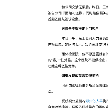
和公司交涉无果后，昨日，王龙
被告公司书面赔礼道歉，同时赔偿精神损
首起乙肝歧视诉讼案。
医院舍不得推走上门客户
昨日下午，东工公司人力资源部
体检结果。她同时表示，知道三部委“禁
而体检医院一位不愿透露姓名的
的“客户”往外推。这个医院不提供检
杜绝这种恶性竞争。
调查发现政策落实慢半拍
河南国银律师事务所吕金城律
讼。
反歧视公益机构
郑州亿人平
执
变为遮遮掩掩，导致乙肝携带者的维权难