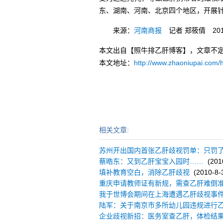
东、湖南、河南、北京四个地区，开展
来源：
河南商报
记者 郑筱倩 201
本文出自【照牛排乙肝博客】，文章不
本文地址：
http://www.zhaoniupai.com/
相关文章:
苏州开出国内首张乙肝歧视罚单：只罚了
蔡晧东：又到乙肝宝宝入园时……
(2010
填补教育空白，消除乙肝歧视
(2010-8-3
重庆申请教师证有新规，需查乙肝难倒
我于世博会期间在上海遭遇乙肝歧视事
陆军：关于南京市多所幼儿园违规进行
企业歧视新招：医务室查乙肝，体检结