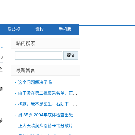
反歧视
维权
手机版
站内搜索
»
40
之
最新留言
这个问题解决了吗
禁
由于没在第二批集采名单，正大天晴润众恩替
抱歉，我不是医生，右肋下一直胀紧的情况，
男 35岁 2004年底体检查出患有乙肝
荣
正大天晴润众恩替卡韦分散片。有哪些省份可