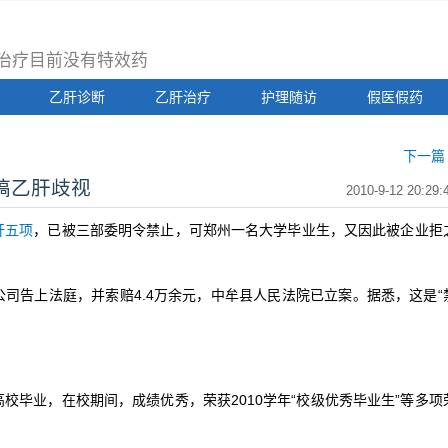
治疗目前没有特效药
乙肝诊断
乙肝治疗
护理随访
假医假药
下一篇 
搞乙肝歧视
2010-9-12 20:29:
肝五项
，已被三部委明令禁止，可郑州一名大学毕业生，又因此被企业拒
告上法庭，并索赔4.4万余元，中牟县人民法院已立案。据悉，这是“
。
毕业，在校期间，成绩优秀，荣获2010学年“校级优秀毕业生”等多项