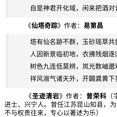
自是神君开化域，闲来把酒对
《
仙塔奇踪
》作者：
易第昌
塔有仙名跡不群，玉砂瑶草共
人因新景临初地，衣拂残烟逐
树色九连低莫辨，岚光数岫邈
祥风淑气诸天外，开闢龚黄下
《
圣迹清岩
》作者：
曾荣科
（
进士、兴宁人。曾任江苏昆山知县，为
不与权贵往来，专心以著述为乐）