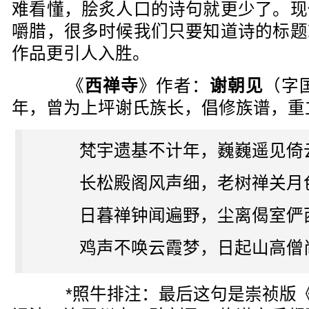
难看懂，脍炙人口的诗句就更少了。现
嚼腊，很多时候我们只要知道诗的标题
作品更引人入胜。
《
西禅寺
》作者：
谢朝见
（字
年，曾为上坪谢氏族长，倡修族谱，重
梵宇遗基不计年，巍巍遥见倚
长松殿阁风声细，老树禅关月
日暮禅钟闻遍野，尘离偈室俨
鸡声不唤云霞梦，日起山高僧尚
*照牛排注：最后这句是崇祯版《