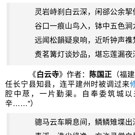
灵岩峙刹白云深，闲郤公余挈
谷口一痕山鸟入，钵中五色涧
远闻松韻疑泉响，近听钟声襍
煑茗篝灯谈妙品，堪忘莲漏夜
《
白云寺
》作者：
陈国正
（福建
任长宁县知县，连平建州时被调过来
腔中荩，一片勤渠。自奉委筑城以
辛……”）
骢马云车瞬息间，鳞鳞雉堞出