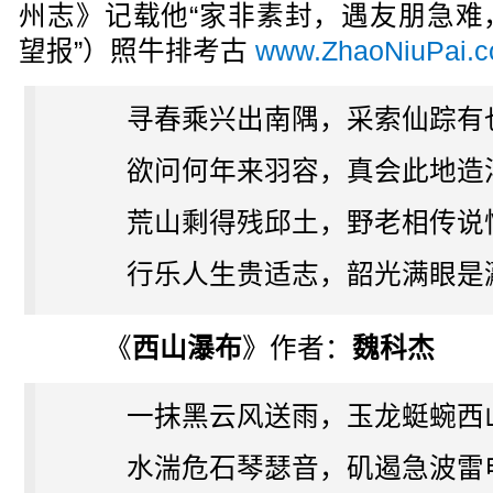
州志》记载他“家非素封，遇友朋急难
望报”）照牛排考古
www.ZhaoNiuPai.
寻春乘兴出南隅，采索仙踪有
欲问何年来羽容，真会此地造
荒山剩得残邱土，野老相传说
行乐人生贵适志，韶光满眼是
《
西山瀑布
》作者：
魏科杰
一抹黑云风送雨，玉龙蜓蜿西
水湍危石琴瑟音，矶遏急波雷