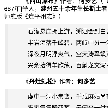
《
西山瀑布
》作者：
何多艺
（1
687年]举人，
建州五十余年生长斯土者
师愈版《连平州志》）
石溜悬崖拥上游，溯洄会到白
半岩洒落千峰碧，两峙中分一
深夜月明浮爽气，空天涛翠飒
兴余拾得羊欣练，百斛龙文泻
《
丹灶虬松
》作者：
何多艺
虚中一洞小崇峦，千载麻姑尚
雾霭氤氲腾鹤梦，云闲来去供