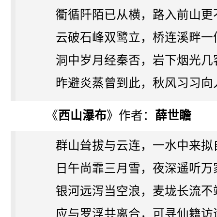
衢循阡陌已从横，路入前山更
云破石峰双鹭立，桥连溪畔一
洞中岁月经秦否，岩下烟光几
昨避炎蒸曾到此，秋风习习向
《
西山瀑布
》作者：
薛世瞻
群山耸拔与云连，一水中来拟
日午尚霏三月雪，夜深遥听万
银河远泻当空浪，麦垅长流不
应与罗浮共离合，可寻仙籍访