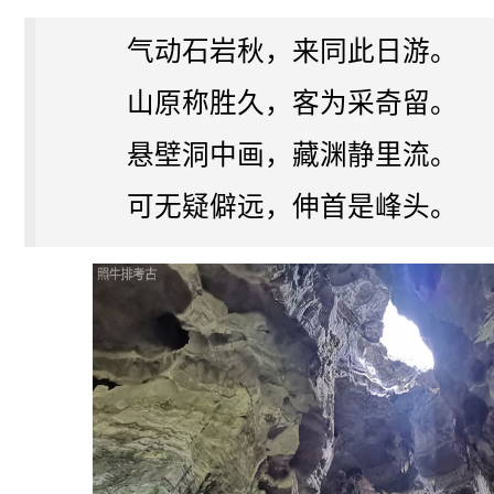
气动石岩秋，来同此日游。
山原称胜久，客为采奇留。
悬壁洞中画，藏渊静里流。
可无疑僻远，伸首是峰头。