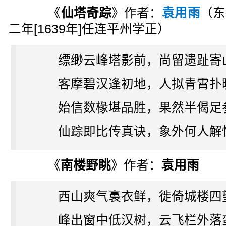
《
仙塔奇踪
》作者：
袁用雨
（东
二年[1639年]任连平州学正）
缥缈云峰塔影前，尚留遗趾寄
客摩碧汉逢初地，人拟青霄扑
始信数椽堪品胜，果然半偈足
仙踪即比传真诀，象外何人解
《
南楼野眺
》作者：
袁用雨
西山爽气裛衣鲜，徙倚城楼四
峰出窗中低汉树，云飞栏外落