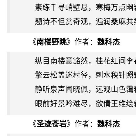
素练千寻峭壁悬，寒梅万点幽
题诗不但赏奇观，遍润桑麻共
《
南楼野眺
》作者：
魏科杰
纵目南楼意豁然，桂花红间李
擎云松盖迷村径，剌水秧针照
静听泉声闻晓佩，远观山色霭
眼前好景吟难尽，欲倩王维绘
《
圣迹苍岩
》作者：
魏科杰