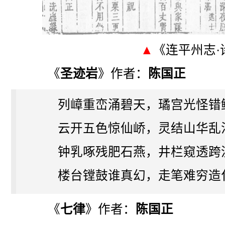
▲
《连平州志·
《
圣迹岩
》作者：
陈国正
列嶂重峦涌碧天，璚宫光怪错
云开五色惊仙峤，灵结山华乱
钟乳啄残肥石燕，井栏窥透跨
楼台镗鼓谁真幻，走笔难穷造
《
七律
》作者：
陈国正