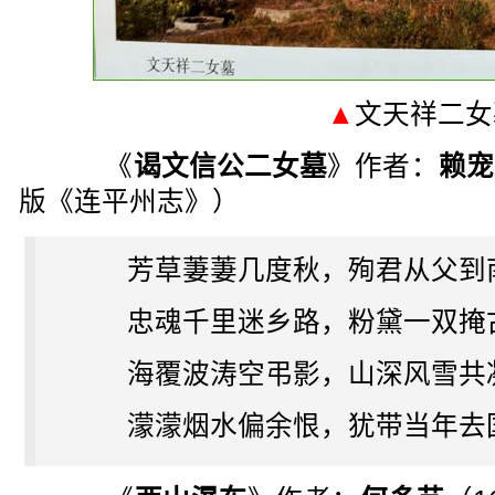
▲
文天祥二女
《
谒文信公二女墓
》作者：
赖宠
版《连平州志》）
芳草萋萋几度秋，殉君从父到
忠魂千里迷乡路，粉黛一双掩
海覆波涛空弔影，山深风雪共
濛濛烟水偏余恨，犹带当年去