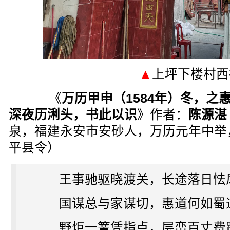
▲
上坪下楼村西
《
万历甲申（1584年）冬，之
深夜历浰头，书此以识
》作者：
陈源湛
泉，福建永安市安砂人，万历元年中举，
平县令）
王事驰驱晓渡关，长途落日怯
国谋总与家谋切，惠道何如蜀
野炬一篝凭指点，层峦百丈费