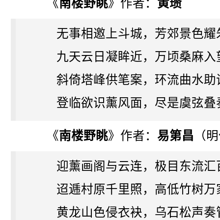
《
南楼野眺
》作者：
黄瓒
无事相邀上斗城，芳郊景色耀
九天云日凝眸近，万顷桑麻入
斜倚塔峰供笔案，环流曲水助
登临欲识薰风面，尽是虞弦叠
《
南楼野眺
》作者：
易第昌
（明
迎薰画阁与云连，极目东流汇
迢逓村原千里照，高低竹树万
黄龙山色侵衣袂，乌石松声奏