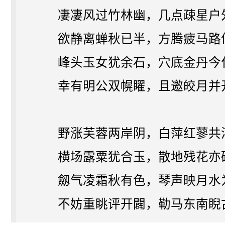
凄凄风过竹林幽，几点疎星户
欲静离蝉秋已半，方腾疲马路
峰头玉女犹余石，穴底金丹今
幸有明公双幌矅，且邀皎月并
野涨芙蓉两岸阴，白萍红蓼共
横场露粟犹合玉，散地残花亦
劔气凌霜秋有色，琴声映月水
不妨重眺评开闢，勒马东南睨