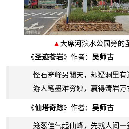
▲
大席河滨水公园旁的
《
圣迹苍岩
》作者：
吴师古
怪石奇峰另闢天，却疑洞里有
游人笔墨难穷妙，赢得清岩万
《
仙塔奇踪
》作者：
吴师古
笼葱佳气起仙峰，先就人间一