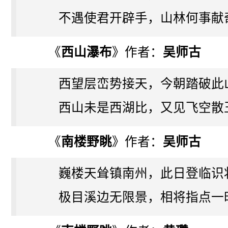
不遇使君开辟手，山林何事献
《
西山瀑布
》作者：
吴师古
西望层峦势接天，今朝踏破此
西山未是西湖比，又见飞空散
《
南楼野眺
》作者：
吴师古
巍楼天耸镇南州，此日登临识
极目溪边无限景，相将指点一