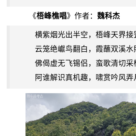
《
梧峰樵唱
》作者：
魏科杰
横紫烟光出半空，梧峰天界接
云笼绝巘鸟翻白，霞蘸双溪水
佛偈虚无飞锡侣，蛮歌清切采
阿谁解识真机趣，啸赏吟风弄