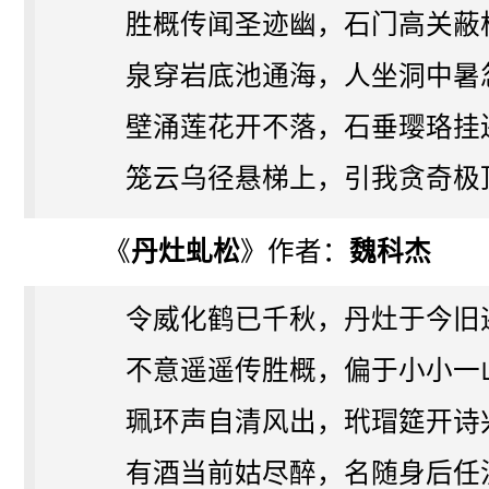
胜概传闻圣迹幽，石门高关蔽
泉穿岩底池通海，人坐洞中暑
壁涌莲花开不落，石垂璎珞挂
笼云乌径悬梯上，引我贪奇极
《
丹灶虬松
》作者：
魏科杰
令威化鹤已千秋，丹灶于今旧
不意遥遥传胜概，偏于小小一
珮环声自清风出，玳瑁筵开诗
有酒当前姑尽醉，名随身后任