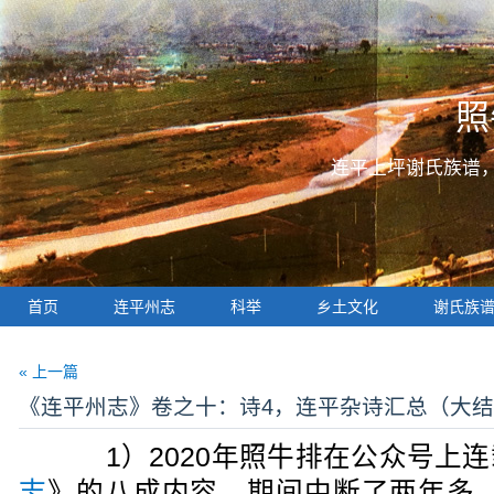
照
连平上坪谢氏族谱
首页
连平州志
科举
乡土文化
谢氏族
« 上一篇
《连平州志》卷之十：诗4，连平杂诗汇总（大
1）2020年照牛排在公众号上连
志
》的八成内容，期间中断了两年多，2