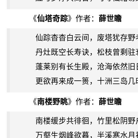
《
仙塔奇踪
》作者：
薛世瞻
仙踪杳杳白云间，废塔犹存野
丹灶既空长寿诀，松枝曾剩驻
蓬莱别有长生殿，沧海依然旧
更欲再来成一篑，十洲三岛几
《
南楼野眺
》作者：
薛世瞻
南楼缓步共徘徊，竹里松阴野
万壑生烟峰欲暮，半溪寒水月