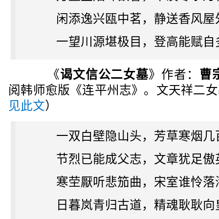
闲添逸兴瓯中茗，静送香风屋
一望川源堪极目，登高能赋自
《
谒文信公二女墓
》作者：
曹
阅韩师愈版《连平州志》。文天祥二女
见此文
）
一双白壁隐山头，芳草寒烟几
节烈已能成父志，文章犹足傲
寒茔厭听悲笳曲，宋室谁怜落
日暮岚青归古道，精魂耿耿向