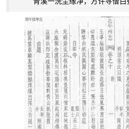
青溪一洗尘缘净，方许寻僧白