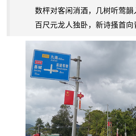
数枰对客闲消酒，几树听莺韻
百尺元龙人独卧，新诗搔首向