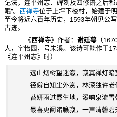
记法，连平州志、碑刻及四修谱之后都
眠”。
西禅寺
位于上坪下楼村，始建于明
至今将近六百年历史，1593年朝见公
古迹。
《
西禅寺
》作者：
谢廷萼
（167
人，字怡园，号朱溪。该诗可能作于17
《连平州志》时）
远山烟树望迷濛，寂寞禅灯暗
径僻自知尘外赏，林深独许老
苔妍雨过霞生地，瀑响泉流雪
最喜更阑诸籁寂，一声清磬碧