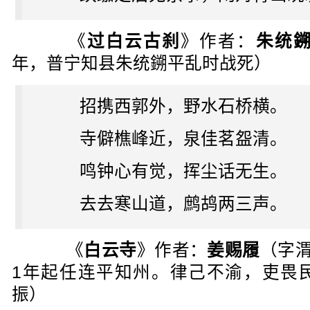
《
过白云古刹
》作者：
朱统
年，普宁知县朱统鎙平乱时战死）
招携西郭外，野水石桥横。
寺僻樵峰近，泉佳茗盌清。
鸣钟心有觉，挥尘话无生。
去去寒山道，鹧鸪两三声。
《
白云寺
》作者：
姜赐履
（字渭
1年起任连平知州。律己不渝，吏畏
振）