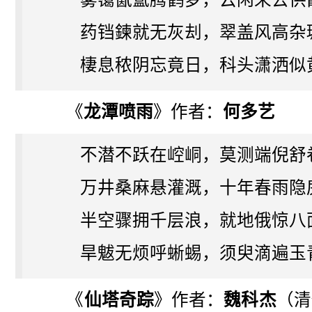
药铛鍊就无灰刦，翠盖风高杂
棲息秾阴忘竟日，科头潇洒似
《
龙潭喷雨
》作者：
何多艺
不潜不跃在崆峒，莫测端倪舒
万井桑麻悬灌溉，十年春雨隐
半空骤拥千层浪，就地俄惊八
旱魃无烦呼蜥蜴，须臾滴遍玉
《
仙塔奇踪
》作者：
魏科杰
（清