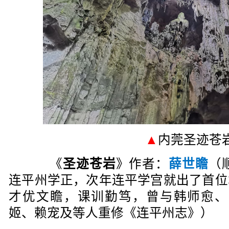
▲
内莞圣迹苍
《
圣迹苍岩
》作者：
薛世瞻
（
连平州学正，次年连平学宫就出了首位
才优文瞻，课训勤笃，曾与韩师愈
姬、赖宠及等人重修《连平州志》）