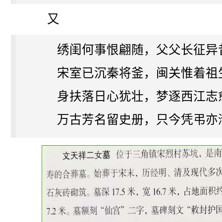
又
绣闺何事恨翩随，父父长征异
宋室已沉秦将釜，闽关惟着祖
身扶落日心犹壮，梦逐西江志
万古芳名留史册，只今凭弔亦