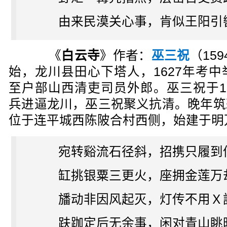
由来民漠关心事，肯似王阳引
《
白云寺
》作者：
巫三祝
（15
始，龙川县田心下塔人，1627年考
至户部山西清吏司员外郎。巫三祝于1
兵进逼龙川，巫三祝聚义抗清。晚年筑
位于连平城西陈陂合村西侧，始建于明万历
宛转谿流石径斜，招携只履到
缸挑银粟三更火，座拥金莲万
旙动非因风起灭，灯传不用Ｘ
趺跏定后无余事，闲对青山眺