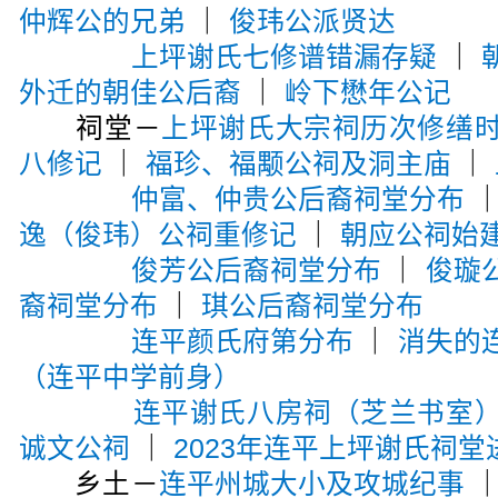
仲辉公的兄弟
｜
俊玮公派贤达
上坪谢氏七修谱错漏存疑
｜
外迁的朝佳公后裔
｜
岭下懋年公记
祠堂－
上坪谢氏大宗祠历次修缮
八修记
｜
福珍、福颙公祠及洞主庙
｜
仲富、仲贵公后裔祠堂分布
逸（俊玮）公祠重修记
｜
朝应公祠始
俊芳公后裔祠堂分布
｜
俊璇
裔祠堂分布
｜
琪公后裔祠堂分布
连平颜氏府第分布
｜
消失的
（连平中学前身）
连平谢氏八房祠（芝兰书室
诚文公祠
｜
2023年连平上坪谢氏祠堂
乡土－
连平州城大小及攻城纪事