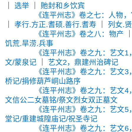
｜
选举
｜
貤封和乡饮宾
《连平州志》卷之七：人物，宦
｜
孝行.方正.耆硕.善行.耆寿
｜
列女.
《连平州志》卷之八：物产
饥荒.旱涝.兵事
《连平州志》卷之九：艺文1
文/蒙泉记
｜
艺文2，鼎建州治碑记
《连平州志》卷之九：艺文3
桥记/捐修葫芦峒山路序
《连平州志》卷之九：艺文4
文信公二女墓铭/祭文烈女双正墓文
《连平州志》卷之九：艺文5
堂记/重建城隍庙记/祝圣寺记
《连平州志》卷之九：艺文6