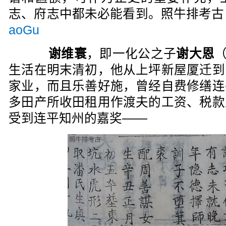
志、府志中都未必能看到。照牛排考
aoGu
谢维寰
，即一化公之子
谢大恩
（
生活在明末清初，他从上坪新屋厦迁到
家业，而且乐善好施，曾经自费修缮连
多田产所收田租用作渡夫的工资、税款
受到连平知州的嘉奖——