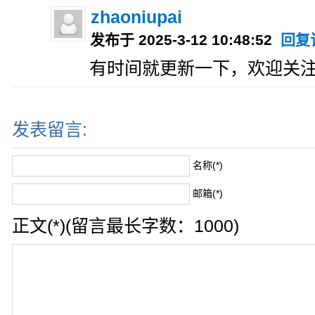
zhaoniupai
发布于 2025-3-12 10:48:52
回复
有时间就更新一下，欢迎关
发表留言:
名称(*)
邮箱(*)
正文(*)(留言最长字数：1000)