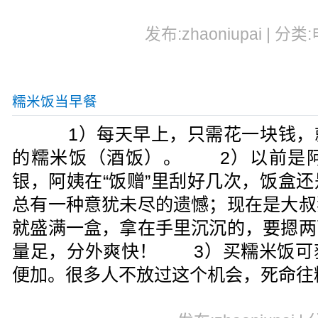
发布:zhaoniupai | 分类
糯米饭当早餐
1）每天早上，只需花一块钱，
的糯米饭（酒饭）。 2）以前是
银，阿姨在“饭赠”里刮好几次，饭盒
总有一种意犹未尽的遗憾；现在是大叔
就盛满一盒，拿在手里沉沉的，要摁两
量足，分外爽快！ 3）买糯米饭可
便加。很多人不放过这个机会，死命往