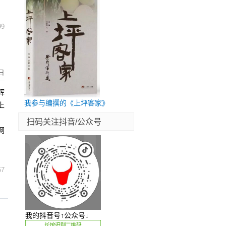
99
日
辉
我参与编撰的《上坪客家》
上
、
扫码关注抖音/公众号
网
57
我的抖音号↑公众号↓