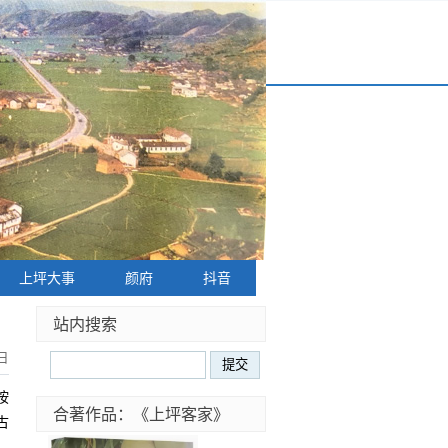
上坪大事
颜府
抖音
站内搜索
日
按
合著作品：《上坪客家》
古