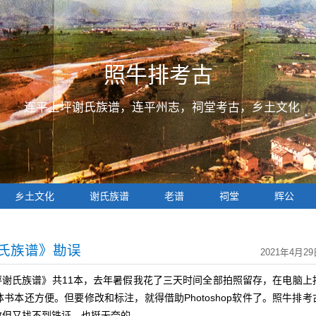
照牛排考古
连平上坪谢氏族谱，连平州志，祠堂考古，乡土文化
乡土文化
谢氏族谱
老谱
祠堂
辉公
谢氏族谱》勘误
2021年4月29
坪谢氏族谱》共11本，去年暑假我花了三天时间全部拍照留存，在电脑上
本还方便。但要修改和标注，就得借助Photoshop软件了。照牛排考
致但又找不到铁证，也挺无奈的。