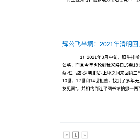
辉公飞半垌：2021年清明
1）2021年3月中旬，照牛排
公墓，而且今年也轮到我家祭扫15至18
蔡-驻马店-深圳北站-上坪之间来回约三
10世、12世和14世祖墓，找到了多年
友见面"，并相约到连平图书馆拍摄一两
«
1
»