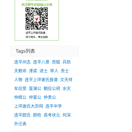
Tags列表
连平州志
连平八景
贡赋
兵防
天敕命
津梁
进士
举人
贡士
人物
连平上坪谢氏族谱
文天祥
牟应受
复渊公
朝应公祠
水灾
仲辉公
仲富公
仲贵公
上坪谢氏大宗祠
连平中学
连平颜氏
颜检
高考状元
何深
外迁表