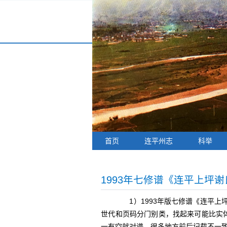
首页
连平州志
科举
1993年七修谱《连平上坪
1）1993年版七修谱《连平上
世代和页码分门别类，找起来可能比实体书
一有空就对谱，很多地方前后记载不一