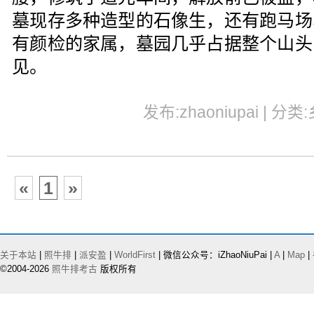
墓现存多种造型的石像生，还有跑马场
有颜检的家属，墓园几乎占据整个山头
见。
发布:zhaoniupai | 分类
«
1
»
关于本站
|
照牛排
|
派安盈
|
WorldFirst
| 微信公众号：iZhaoNiuPai |
A
|
Map
|
©2004-2026
照牛排考古
版权所有