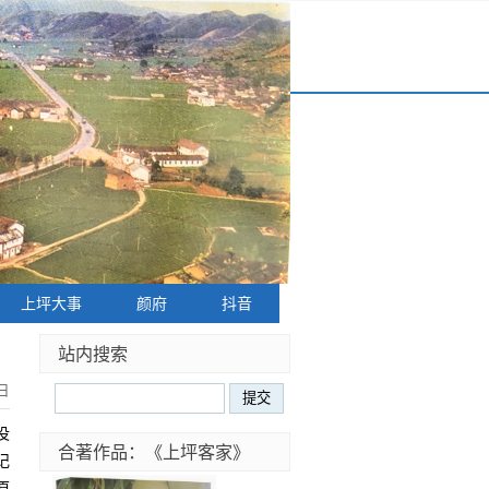
上坪大事
颜府
抖音
站内搜索
日
没
合著作品：《上坪客家》
记
原