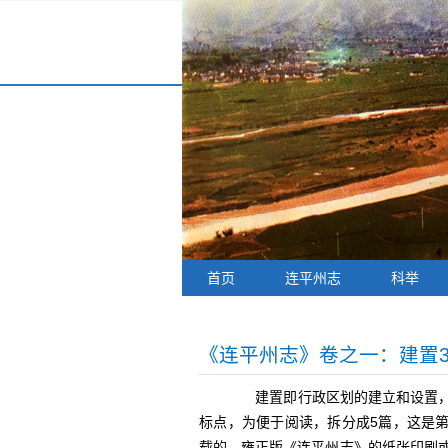
首页
连平州志
科举
《连平州志》卷之一：建置
建置即行政区划的建立和设置，雍
标点，为便于阅读，拆分成5篇，这是
载的。雍正版《连平州志》的纸张印刷或