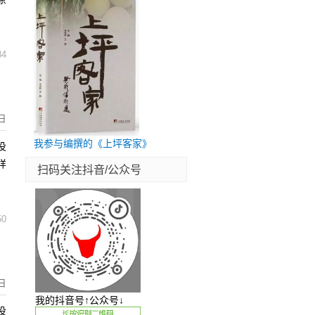
84
日
我参与编撰的《上坪客家》
没
样
扫码关注抖音/公众号
50
日
我的抖音号↑公众号↓
没