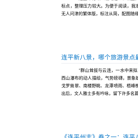
标点，整理压力较大。为便于阅读，我
无人问津的繁体版，标注从简，配图随缘。
连平新八景，哪个旅游景点
“群山耸拔与云连，一水中来拟自
西山瀑布的动人描绘，气势磅礴，景象
戈罗耸翠、南楼野眺、龙潭喷雨、梧峰
出后，文人雅士多有吟咏，留下许多名
《连平州志》卷之一：连平