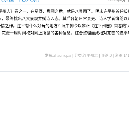
2020年3月1
平州志》卷之一，在星野、舆图之后，就是八景图了。明末连平州首任知
点，最终挑出八大景观并赋诗入志。其后各朝州官县吏、诗人学者纷纷以
抒情之作。连平有什么好玩的地方？照牛排今以雍正《连平州志》首卷的“
础，花费一周时间校对网上所见的各种信息，综合整理而成相对完善的连平
发布:zhaoniupai | 分类:连平州志 | 评论:0 | 浏览:
14