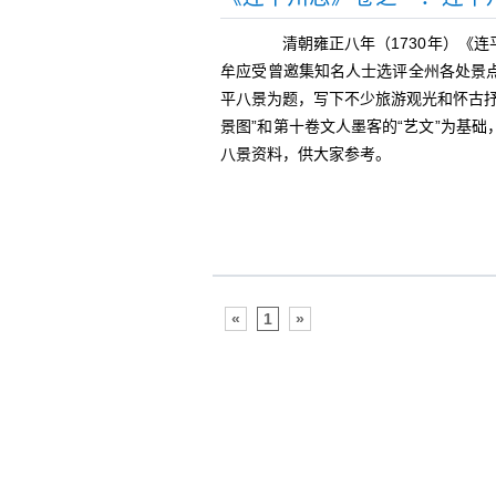
清朝雍正八年（1730年）《连
牟应受曾邀集知名人士选评全州各处景
平八景为题，写下不少旅游观光和怀古
景图”和第十卷文人墨客的“艺文”为基
八景资料，供大家参考。
«
1
»