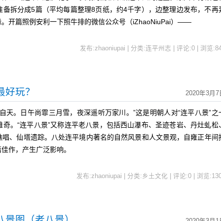
准备拆分成5篇（平均每篇整理8页纸，约4千字），边整理边发布，不再
开篇照例安利一下照牛排的微信公众号（iZhaoNiuPai）——
发布:zhaoniupai | 分类:连平州志 | 评论:0 | 浏览:
8
最好玩？
2020年3月7
天。日午尚霏三月雪，夜深遥听万家川。”这是明朝人对“连平八景”之
雄奇。“连平八景”又称连平老八景，包括西山瀑布、圣迹苍岩、丹灶虬松
樵唱、仙塔遗踪。八处连平境内著名的自然风景和人文景观，自雍正年间
篇佳作，产生广泛影响。
发布:zhaoniupai | 分类:乡土文化 | 评论:0 | 浏览:
13
八景图（老八景）