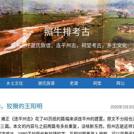
照牛排考古
连平上坪谢氏族谱，连平州志，祠堂考古，乡土文化
乡土文化
谢氏族谱
老谱
祠堂
辉公
3，狡猾的王阳明
2020年3月30
正《连平州志》花了40页纸的篇幅来讲连平州的建置，原文不分段也
第三篇。本文的内容与之前两篇有多处重复，没啥新东西，但州志是这样
浓或淡，1980手抄版也有抄错的字，互相对照再录入电脑，可以尽量还