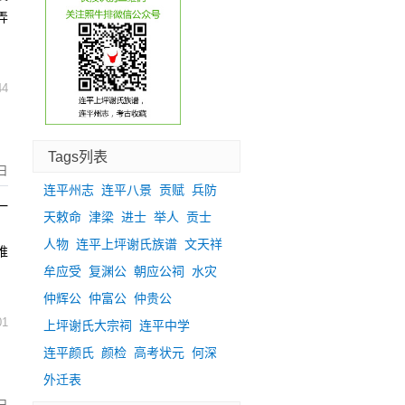
弄
44
Tags列表
日
连平州志
连平八景
贡赋
兵防
一
天敕命
津梁
进士
举人
贡士
、
人物
连平上坪谢氏族谱
文天祥
推
牟应受
复渊公
朝应公祠
水灾
仲辉公
仲富公
仲贵公
01
上坪谢氏大宗祠
连平中学
连平颜氏
颜检
高考状元
何深
外迁表