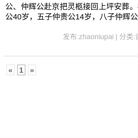
公、仲辉公赴京把
灵柩
接回上坪安葬。
公40岁，五子仲贵公14岁，八子仲辉公
发布:zhaoniupai | 分类
«
1
»