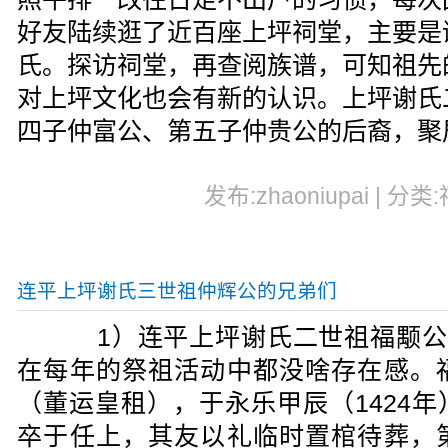
好友陆续逛了近百座上坪祠堂，主要是
氏。探访祠堂，再查阅族谱，可知祖先
对上坪文化也会有新的认识。上坪谢氏
四子仲富公、第五子仲贵公的后裔，聚
发布:zhaoniupai | 分类
连平上坪谢氏三世祖仲辉公的兄弟们
1）连平上坪谢氏二世祖福颙公（13
在每年的祭祖活动中都没啥存在感。
（董运皇租），于永乐甲辰（1424
卒于任上，其友以礼临时置棺待葬，