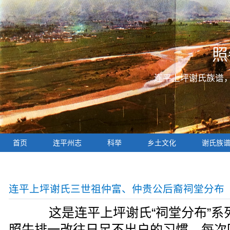
照
连平上坪谢氏族谱
首页
连平州志
科举
乡土文化
谢氏族
连平上坪谢氏三世祖仲富、仲贵公后裔祠堂分布
这是连平上坪谢氏“祠堂分布”系
照牛排一改往日足不出户的习惯，每次