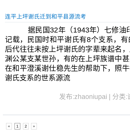
连平上坪谢氏迁到和平县源流考
据民国32年（1943年）七修油
记载，民国时和平谢氏有8个支系，有
后代往往未按上坪谢氏的字辈来起名，
渊公某支某世孙，有的在上坪族谱中甚
在和平澄溪谢仕稳先生的帮助下，照牛
谢氏支系的世系源流
发布:zhaoniupai | 分类
«
1
2
»