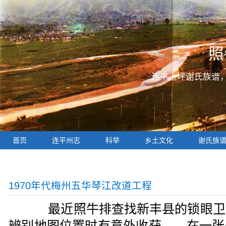
照
连平上坪谢氏族谱
首页
连平州志
科举
乡土文化
谢氏族
1970年代梅州五华琴江改道工程
最近照牛排查找新丰县的锁眼卫
辨别地图位置时有意外收获——在一张