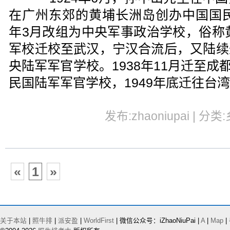
在广州东郊的黄埔长洲岛创办中国国民
年3月改组为中央军事政治学校，俗称黄
军校迁校至武汉，宁汉合流后，又陆续
央陆军军官学校。1938年11月迁至成都
民国陆军军官学校，1949年底迁往台
发布:zhaoniupai | 分类
«
1
»
关于本站
|
照牛排
|
派安盈
|
WorldFirst
| 微信公众号：iZhaoNiuPai |
A
|
Map
|