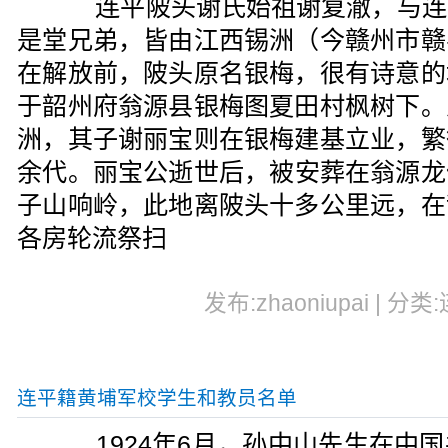
连平陂头谢氏始祖谢复澈，与连
是堂兄弟，皆由江西锡洲（今赣州市赣
在解放前，陂头原名银梅，很有诗意的
于韶州府翁源县银梅图夏田村枫树下。
洲，其子谢丽宝则在银梅建基立业，繁
余代。丽宝公逝世后，被安葬在翁源龙
子山响岭，此地离陂头十多公里远，在
各房轮流祭扫
发布:zhaoniupai | 分类
连平籍黄埔军校学生和教员名单
1924年6月，孙中山先生在中国