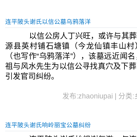
连平陂头谢氏以信公墓乌鸦落洋
以信公房人丁兴旺，或许与其葬
源县英村铺石塘镇（今龙仙镇丰山村）
（也写作“乌鸦落洋”），该墓远近闻
祖与风水先生为以信公寻找真穴及下葬
引发官司纠纷。
发布:zhaoniupai | 分类
连平陂头谢氏响岭丽宝公墓纠纷