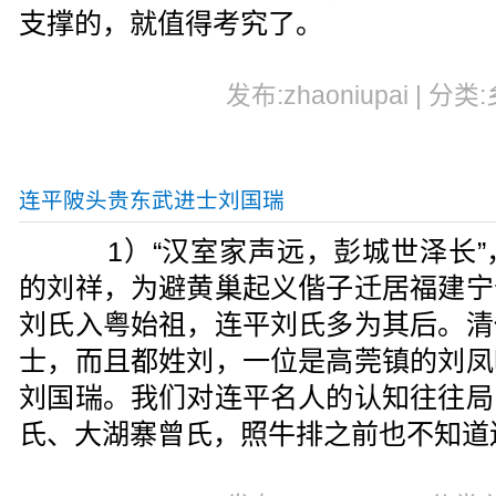
支撑的，就值得考究了。
发布:zhaoniupai | 分类
连平陂头贵东武进士刘国瑞
1）“汉室家声远，彭城世泽长”
的刘祥，为避黄巢起义偕子迁居福建宁
刘氏入粤始祖，连平刘氏多为其后。清
士，而且都姓刘，一位是高莞镇的刘凤
刘国瑞。我们对连平名人的认知往往局
氏、大湖寨曾氏，照牛排之前也不知道