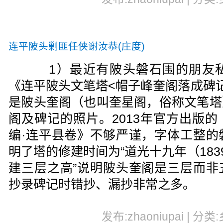
连平陂头剿匪任侠谢汝恭(庄度)
1）最近有陂头磐石围的朋友私
《连平陂头文笔塔<帽子峰奎阁落成碑
是陂头奎阁（也叫奎星阁，俗称文笔塔
阁及碑记的照片。2013年官方出版
编·连平县卷》不够严谨，字体工整的
明了塔的修建时间为“道光十九年（183
建三层之高”说明陂头奎阁是三层而非
抄录碑记时错抄、漏抄非常之多。
发布:zhaoniupai | 分类