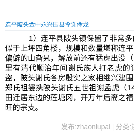
连平陂头金中永兴围县令谢命龙
1）连平县陂头镇保留了非常多
似于上坪四角楼，规模和数量堪称连平
偏僻的山旮旯，解放前还有猛虎出没（
里有清代顺治年间谢氏族人打老虎的
盗，陂头谢氏各房殷实之家相继兴建围
郑氏祖婆携陂头谢氏五世祖谢孟虎（145
田迁居东边的莲塘冈，开万年后裔之福
旺的宗支。
发布:zhaoniupai | 分类