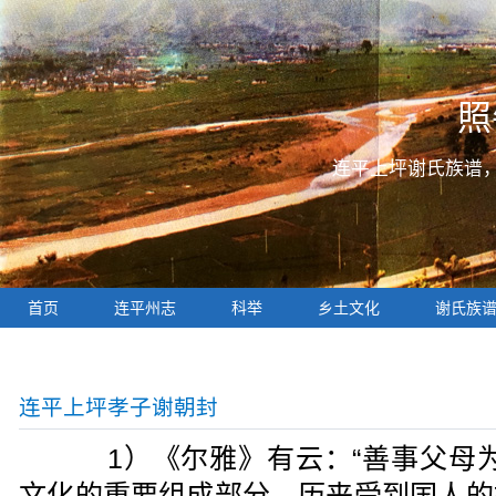
照
连平上坪谢氏族谱
首页
连平州志
科举
乡土文化
谢氏族
连平上坪孝子谢朝封
1）《尔雅》有云：“善事父母为
文化的重要组成部分，历来受到国人的