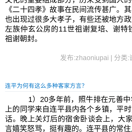
《二十四孝》故事在民间流传甚广。其
也出现过很多大孝子，有些还被地方政
左族仲玄公房的11世祖谢复培、谢特
祖谢朝封。
发布:zhaoniupai | 分类
连平为何有这么多种客家方言？
1）20多年前，照牛排在元善中
上的同学来自连平县内各个乡镇，平时
话。晚上关灯后的宿舍卧谈会上，大家
言嬉笑怒骂，挺有趣的。连平县的常住