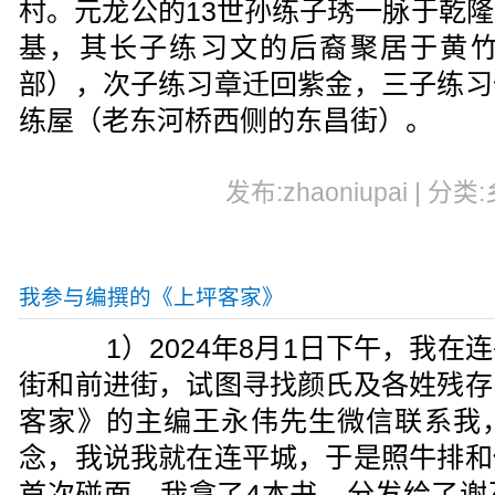
村。元龙公的13世孙练子琇一脉于乾
基，其长子练习文的后裔聚居于黄
部），次子练习章迁回紫金，三子练习
练屋（老东河桥西侧的东昌街）。
发布:zhaoniupai | 分类
我参与编撰的《上坪客家》
1）2024年8月1日下午，我在
街和前进街，试图寻找颜氏及各姓残存
客家》的主编王永伟先生微信联系我
念，我说我就在连平城，于是照牛排和
首次碰面，我拿了4本书，分发给了谢