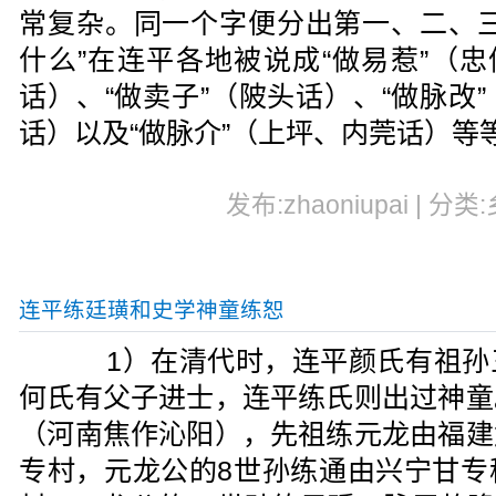
常复杂。同一个字便分出第一、二、三
什么”在连平各地被说成“做易惹”（忠
话）、“做卖子”（陂头话）、“做脉改
话）以及“做脉介”（上坪、内莞话）等
发布:zhaoniupai | 分类
连平练廷璜和史学神童练恕
1）在清代时，连平颜氏有祖孙
何氏有父子进士，连平练氏则出过神童
（河南焦作沁阳），先祖练元龙由福建
专村，元龙公的8世孙练通由兴宁甘专