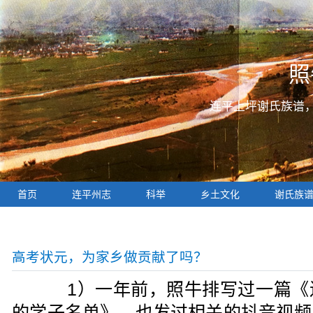
照
连平上坪谢氏族谱
首页
连平州志
科举
乡土文化
谢氏族
高考状元，为家乡做贡献了吗？
1）一年前，照牛排写过一篇《
的学子名单》，也发过相关的抖音视频