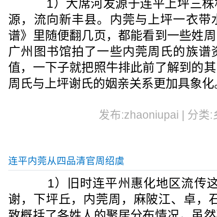
1）大席河发源于连平上坪三株
源，流向新丰县。内莞与上坪一衣带
谱》里随便翻几页，都能看到一些姓周
广州图书馆拍了一些内莞周氏的族谱
值，一下子就把照牛排此前了解到的其
周氏与上坪谢氏的姻亲关系更加具象化
发布:zhaoniupai | 分类
连平内莞从四品清官周绍虞
1）旧时连平州惠化地区流传这
谢，下坪丘，内莞周，麻陂江、卓，石
致概括了各姓人的聚居分布情况，虽然