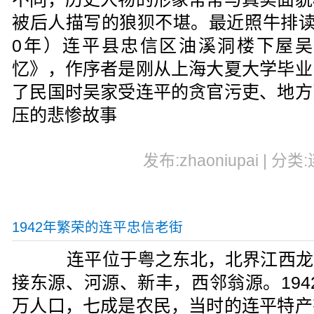
被后人描写的狼狈不堪。最近照牛排读
0年）连平县忠信区油溪洞楼下屋
忆》，作序者是刚从上海大夏大学毕业
了民国时吴家受连平的贪官污吏、地方
压的悲惨故事
发布:zhaoniupai | 分类
1942年繁荣的连平忠信老街
连平位于粤之东北，北界江西龙
接东源、河源、新丰，西邻翁源。194
万人口，七成是农民，当时的连平特产