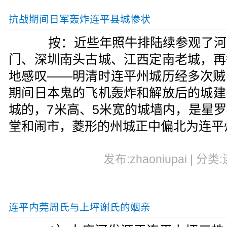
抗战期间日军轰炸连平县城惨状
按：近些年照牛排陆续参观了河
门、深圳南头古城、江西定南老城，再
地感叹——明清时连平州城历经多次贼
期间日本鬼的飞机轰炸和解放后的城建
城的，7米高、5米宽的城墙内，是星
堂和闹市，菱形的州城正中偏北为连平
发布:zhaoniupai | 分类
连平内莞周氏与上坪谢氏的姻亲