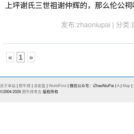
上坪谢氏三世祖谢仲辉的，那么伦公祠
发布:zhaoniupai | 分类
«
1
»
关于本站
|
照牛排
|
派安盈
|
WorldFirst
| 微信公众号：iZhaoNiuPai |
A
|
Map
|
©2004-2026
照牛排考古
版权所有