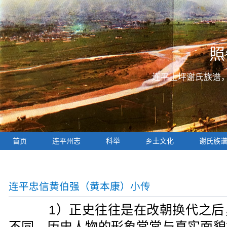
照
连平上坪谢氏族谱
首页
连平州志
科举
乡土文化
谢氏族
连平忠信黄伯强（黄本康）小传
1）正史往往是在改朝换代之后
不同，历史人物的形象常常与真实面貌