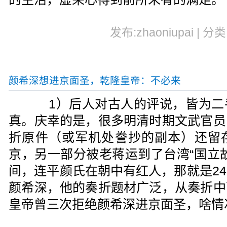
发布:zhaoniupai | 分
颜希深想进京面圣，乾隆皇帝：不必来
1）后人对古人的评说，皆为二
真。庆幸的是，很多明清时期文武官员
折原件（或军机处誊抄的副本）还留
京，另一部分被老蒋运到了台湾“国立
间，连平颜氏在朝中有红人，那就是2
颜希深，他的奏折题材广泛，从奏折中
皇帝曾三次拒绝颜希深进京面圣，啥情