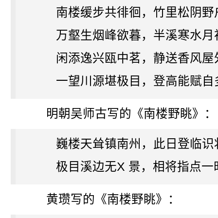
南楼缓步共徘徊，竹里松阴野
万壑生烟峰欲暮，半溪寒水月
闲添逸兴瓯中茗，静送香风屋
一望川源堪极目，登高能赋自
明朝吴师古写的《南楼野眺》：
巍楼天耸镇南州，此日登临识
极目溪边无X 景，相将指点一
黄瓒写的《南楼野眺》：