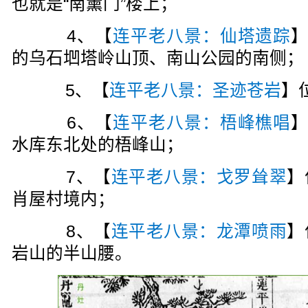
也就是“南薰门”楼上；
4、【
连平老八景：仙塔遗踪
的乌石垇塔岭山顶、南山公园的南侧；
5、【
连平老八景：圣迹苍岩
】
6、【
连平老八景：梧峰樵唱
水库东北处的梧峰山；
7、【
连平老八景：戈罗耸翠
】
肖屋村境内；
8、【
连平老八景：龙潭喷雨
】
岩山的半山腰。