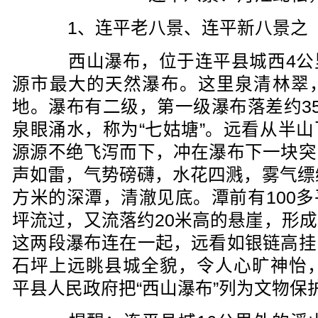
1、连平老八景、连平新八景之
西山瀑布，位于连平县城西4公
源市最大的天然瀑布。这里泉清林翠
地。瀑布有二级，第一级瀑布落差约3
泉眼涌水，称为“七姑塘”。远看从半
源源不绝飞泻而下，冲在瀑布下一块突
声如雷，气势磅礴，水花四溅，雾气缥
方米的深潭，清澈见底。潭前有100
坪流过，又流落约20米高的悬崖，形
这两段瀑布连在一起，远看如银链高挂
石坪上远眺县城全貌，令人心旷神怡，
平县人民政府把“西山瀑布”列为文物保