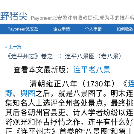
野猪尖
Payoneer派安盈注册收款提现,成为我的推
Payoneer派安盈
企业申请
个人申请
如何收款
« 上一篇
《连平州志》卷之一：连平八景图（老八景）
查看本文最新版：
连平老八景
清朝雍正八年（1730年）《
野
、
舆图
之后，就是八景图了。明末连
集知名人士选评全州各处景点，最终挑
其后各朝州官县吏、诗人学者纷纷以连
游观光和怀古抒情之作。连平有什么好
正《连平州志》首卷的“八景图”和第十