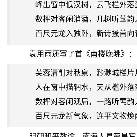
峰出窗中低汉树，云飞栏外落
数枰对客闲消酒，几树听莺韵
百尺元龙入独卧，新诗搔首向
袁用雨还写了首《南楼晚眺》：
芙蓉清削对秋泉，渺渺城楼片
人在窗中描辋水，天从槛外落
数枰对客闲观局，一路听莺韵
百尺元龙新气象，连平文物焕
明朝和平教谕、南海人易第昌写