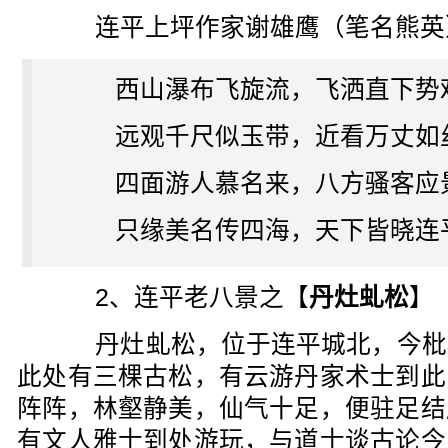
连平上坪作家谢雄鹰（笔名熊英
西山瀑布飞旋流，飞洒直下势
远观千尺似玉带，近看万丈如
四面游人慕名来，八方骚客应
只缘美名传四海，天下皆晓连
2、连平老八景之【
丹灶虬松
】
丹灶虬松，位于连平城北，今枇
此处有三棵古松，有云游丹家术士到此
阵阵，林壑静美，仙气十足，便驻足结
有文人雅士到处游玩，与道士谈古论今