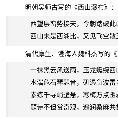
明朝吴师古写的《西山瀑布》：
西望层峦势接天，今朝踏破此
西山未是西湖比，又见飞空散
清代廪生、澄海人魏科杰写的《
一抹黑云风送雨，玉龙蜓蜿西
水湍危石琴瑟音，矶遏急波雷
素练千寻峭壁悬，寒梅万点幽
题诗不但赏奇观，遍润桑麻共