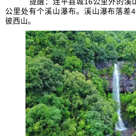
提醒：连平县城16公里外的溪山镇
公里处有个溪山瀑布。溪山瀑布落差4
彼西山。