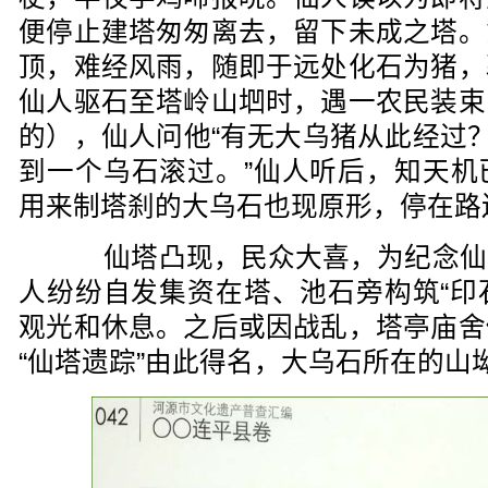
便停止建塔匆匆离去，留下未成之塔。
顶，难经风雨，随即于远处化石为猪，
仙人驱石至塔岭山垇时，遇一农民装束
的），仙人问他“有无大乌猪从此经过？
到一个乌石滚过。”仙人听后，知天机
用来制塔刹的大乌石也现原形，停在路
仙塔凸现，民众大喜，为纪念仙
人纷纷自发集资在塔、池石旁构筑“印石
观光和休息。之后或因战乱，塔亭庙舍
“仙塔遗踪”由此得名，大乌石所在的山坳