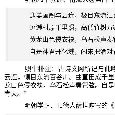
迎薰画阁与云连，极目东流汇
迢逓村原千里照，高低竹树万
黄龙山色侵衣袂，乌石松声奏
自是神君开化域，闲来把酒对
照牛排注：古诗文网所记与此略
云连，侧目东流百谷川。曲直田成千里
龙山色侵衣袂，乌石松声奏管弦。自是
青天。”
明朝学正、顺德人薛世瞻写的《