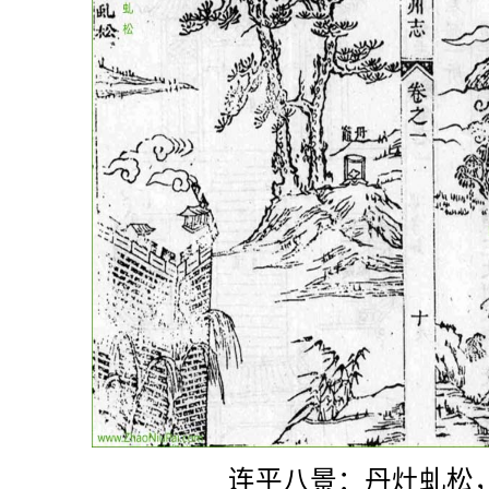
连平八景：丹灶虬松