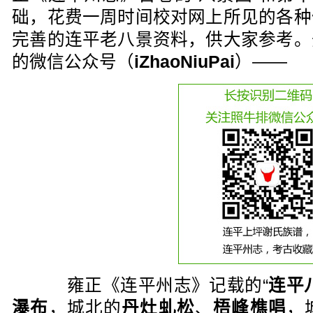
础，花费一周时间校对网上所见的各种
完善的连平老八景资料，供大家参考。
的微信公众号（
iZhaoNiuPai
）——
雍正《连平州志》记载的“
连平
瀑布
，城北的
丹灶虬松
、
梧峰樵唱
，