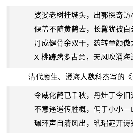
婆娑老树挂城头，出郭探奇访
偃盖不随黄鹤去，长髯犹被白
丹成健骨余双干，药转童颜傲
X 桃踌躇多古意，天风吹涌海
清代廪生、澄海人魏科杰写的《
令威化鹤已千秋，丹灶于今旧
不意遥遥传胜概，偏于小小一
珮环声自清风出，玳瑁筵开诗