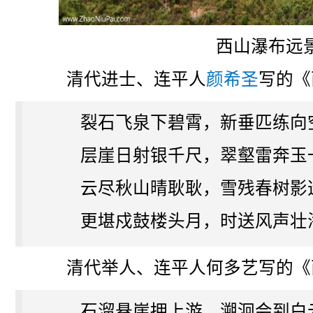
西山瀑布远
清代进士、连平人
颜希圣
写的《
裂石飞泉下碧霄，新垂匹练向
层崖日射银千尺，翠壑雷奔玉
云尽秋山晴耿耿，雪残春树影
更堪戍鼓楼头月，时送风声壮
清代举人、连平人何多艺写的《
石溜悬崖拥上游，溯洄会到白