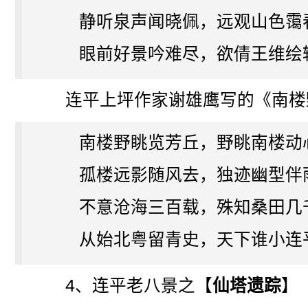
静听泉声闻晓佩，远观山色霭
眼前好景吟难尽，欲倩王维绘
连平上坪作家谢雄鹰写的《南楼
南楼野眺览芳丘，野眺南楼动
孤楼远影随风去，独迹幽型伴
不意沧海三百载，殊知桑田几
从始北粤留青史，天下谁小连
4、连平老八景之【
仙塔遗踪
】