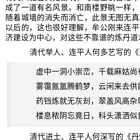
成了一道有名风景。和南楼野眺一样，
随着城墙的消失而消亡，此景无图无真
以后的，这也很好理解，牟公刚来连平
济建设为中心，对这些不靠谱的炼丹道
清代举人、连平人何多艺写的《
虚中一洞小崇峦，千载麻姑尚
雾霭氤氲腾鹤梦，云闲来去供
药铛炼就无灰刦，翠盖风高杂
楼息秾阴忘竟日，科头潇洒似
清代进士、连平人何深写的《丹