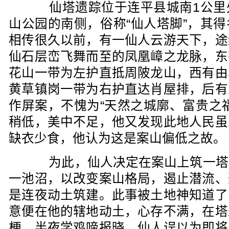
仙塔遗踪位于连平县城南1公里
山公园的南侧，俗称“仙人塔脚”，其
相传很久以前，有一仙人云游天下，途
仙石层峦飞舞而至的凤凰嶂之龙脉，东
花山一带为左护直抵周陂龙山，西有由
黄草镇岗一带为右护直达肖屋排，后有
作屏案，不愧为“天然之城廓、富贵之
稍低，美中不足，他又发现此地人民虽
缺衣少食，他认为这是案山偏低之故。
为此，仙人决定在案山上筑一塔
一池沼，以改变案山格局，遏止潜流、
是连夜动土筑建。此事被土地神知道了
意便在他的辖地动土，心存不满，在塔
梗，半夜学鸡啼报晓。仙人误以为即将