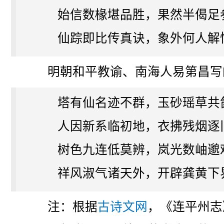
始信数椽堪品胜，果然半偈足
仙踪即比传真诀，象外何人解
明朝和平教谕、南海人易第昌写
塔有仙名迹不群，玉砂瑶草共
人因新系临初地，衣拂残烟逐
树色九连低莫辨，岚光数岫邈
祥风淑气诸天外，开辟龚黄下
注：根据
古诗文网
，《连平州志