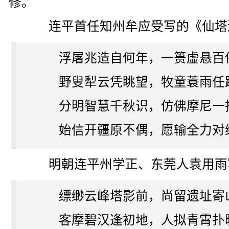
修。
连平首任知州牟应受写的《仙塔
浮屠兆造自何年，一篑虚悬百
野叟犁云凭眺望，牧童蓑雨任
分明智慧千秋识，仿佛摩尼一
始信开疆原不偶，愿输全力对
明朝连平州学正、东莞人袁用雨
缥缈云峰塔影前，尚留遗址寄
客摩碧汉逢初地，人拟青霄扑