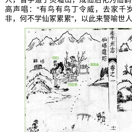
高声唱：“有鸟有鸟丁令威，去家千
非，何不学仙冢累累”，以此来警喻世