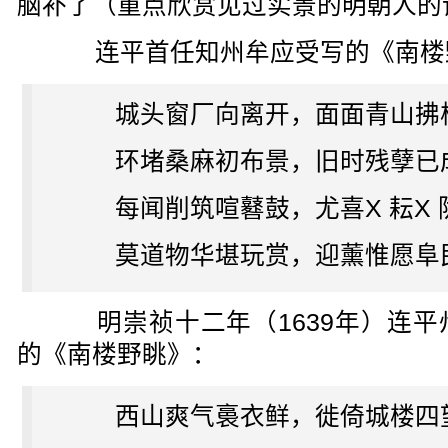
脑补了（重点欣赏见过实景的明朝人的
连平首任知州牟应受写的《南楼
城头窗厂向离开，面面青山拂
环堵桑麻初布景，旧时残孽已
每闻削筑喧鼛鼓，尤喜X 耘X 
莫道物华堪玩赏，迎薰惟愿阜
明崇祯十二年（1639年）连平
的《南楼野眺》：
西山爽气裛衣鲜，徙倚城楼四