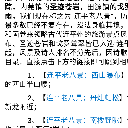
踪
，内莞镇的
圣迹苍岩
，田源镇的
戈
雨
，我们现在称之为“连平老八景”。历
景多数已经不复存在，没法身临其境，
和画卷来领略古代连平州的旅游景点风
布、圣迹苍岩和戈罗耸翠皆已入选“连
起，风景及诗人排名不分先后，因诗歌
目录，直接点击下方的链接即可跳到相
1、【
连平老八景：西山瀑布
的西山半山腰；
2、【
连平老八景：丹灶虬松
】
新龙附近；
3、【
连平老八景：南楼野眺
】