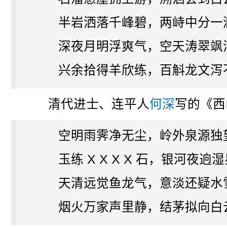
半岩洒落千峰碧，两峙中分一
深夜月明浮爽气，空天涛翠飒
兴余拾得羊欣练，百斛龙文泻
清代进士、连平人
何深
写的《西
空明雨霁净无尘，岭外泉源独
玉练 X X X X 石，银河夜逈
天清远觉鱼龙气，意淡还疑水
烟火万家声里静，结茅拟向白