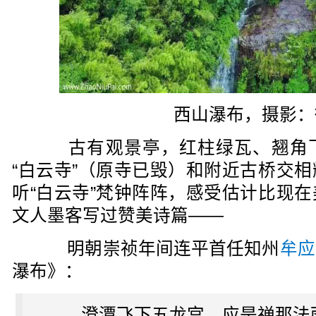
西山瀑布，摄影：
古有观景亭，红柱绿瓦、翘角飞
“白云寺”（原寺已毁）和附近古桥交
听“白云寺”梵钟阵阵，感受估计比现
文人墨客写过赞美诗篇——
明朝崇祯年间连平首任知州
牟应
瀑布》：
澄潭飞下五龙宫，应是禅那法