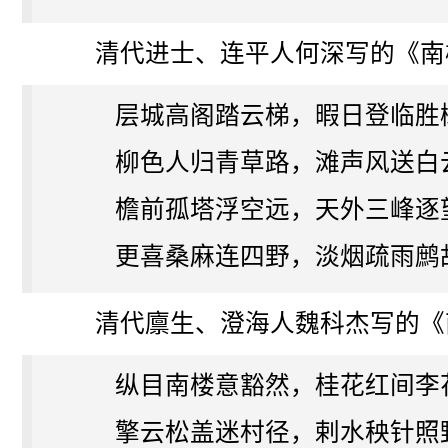
清代进士、连平人何深写的《南
层城高阁踏云梯，暇日登临胜
柳色人归青草路，滩声风送白
檐前孤塔浮空远，天外三峰逐
更喜桑麻连四野，淡烟疏雨鹧
清代廪生、澄海人魏科杰写的《
纵目南楼意豁然，桂花红间李
擎云松盖迷村径，剌水秧针照