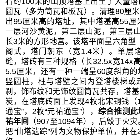
石约100米的山顶塔基上出土了大量
圆瓦（多为筒瓦和板瓦）。清理80厘
出95厘米高的塔址，其中塔基高55
一层河沙黄泥，第二层山泥，第三层山
长3米的方形地宫。该塔平面呈六角型（
阁式，塔门朝东（宽1.4米）。单层
缝，塔砖有三种规格（长32.5x宽14x高
5.5厘米，还有一种一端呈60度斜角
竖圆柱，柱与塔壁之间为登塔楼梯或
刹，饰布纹和无饰纹圆筒瓦共存，塔基
炭，在塔底砖面上发现4枚北宋铜钱（1
通宝”，2枚“元祐通宝”），
综合推测此
祐年间
（907至1094年），后毁于火
把“仙塔遗踪”列为文物保护单位，并在