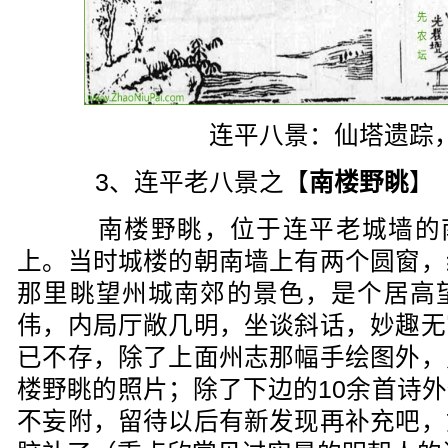
连平八景：仙塔遗踪
3、连平老八景之【
南楼野眺
】
南楼野眺，位于连平老城墙的南
上。当时城楼的朝南墙上有两个圆窗，
那里眺望州城南郊的景色，是个居高
伟，内局厅敞几明，坐谈斜话，妙趣无
已不存，除了上面州志那幅手绘图外，
楼野眺的照片；除了下边的10余首诗
不妄附，留待以后有新发现再补充吧，