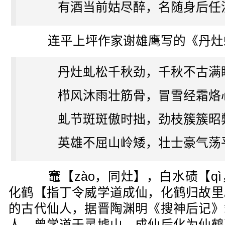
有酒当前姑尽醉，名随身后任
连平上坪作家谢雄鹰写的《丹灶
丹灶虬松千秋劲，千秋不古满
栉风沐雨壮筋骨，冒雪经霜烙
虬节斑斑傲时拙，劲枝簇簇昭
英雄不屈山岭矮，壮士豪气荡
竈【zào，同灶】，白水碛【qì
化鹤【指丁令威学道成仙，化鹤归故里
的古代仙人，据晋陶渊明《搜神后记》
人，曾学道于灵墟山，成仙后化为仙鹤