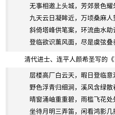
无事相邀上头城，芳郊景色耀
九天云日凝眸近，万顷桑麻人
斜倚塔峰供笔案，环流曲水助
登临欲识薰风面，尽是虞弦叠
清代进士、连平人颜希圣写的《
层楼高厂白云天，暇日登临意
野色浮青归细涧，溪风含绿散
晴窗涌岫重重碧，雨槛飞花处
坐待月明三弄笛，闲看鸿影几