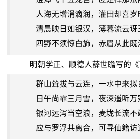
人海无增涓滴润，灌田却喜岁
清晨映日如银汉，薄暮流云讶
四野不须惊白斾，赤眉从此既
明朝学正、顺德人薛世瞻写的《
群山耸拔与云连，一水中来拟
日午尚霏三月雪，夜深遥听万
银河远泻当空浪，麦垅长流不
应与罗浮共离合，可寻仙籍访