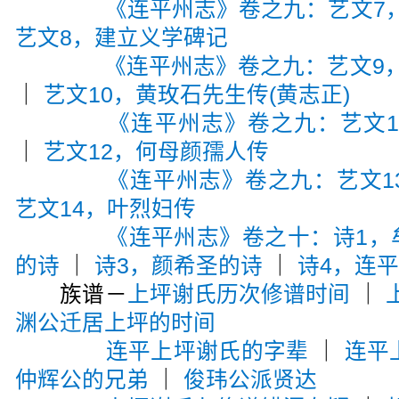
《连平州志》卷之九：艺文7
艺文8，建立义学碑记
《连平州志》卷之九：艺文9，
｜
艺文10，黄玫石先生传(黄志正)
《连平州志》卷之九：艺文1
｜
艺文12，何母颜孺人传
《连平州志》卷之九：艺文1
艺文14，叶烈妇传
《连平州志》卷之十：诗1，
的诗
｜
诗3，颜希圣的诗
｜
诗4，连
族谱－
上坪谢氏历次修谱时间
｜
渊公迁居上坪的时间
连平上坪谢氏的字辈
｜
连平
仲辉公的兄弟
｜
俊玮公派贤达