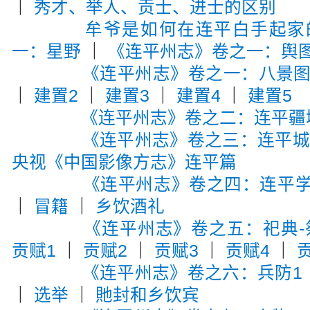
｜
秀才、举人、贡士、进士的区别
牟爷是如何在连平白手起家
一：星野
｜
《连平州志》卷之一：舆
《连平州志》卷之一：八景
｜
建置2
｜
建置3
｜
建置4
｜
建置5
《连平州志》卷之二：连平疆
《连平州志》卷之三：连平
央视《中国影像方志》连平篇
《连平州志》卷之四：连平
｜
冒籍
｜
乡饮酒礼
《连平州志》卷之五：祀典-
贡赋1
｜
贡赋2
｜
贡赋3
｜
贡赋4
｜
《连平州志》卷之六：兵防1
｜
选举
｜
貤封和乡饮宾