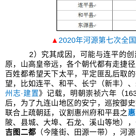
▲
2020年河源第七次全
2）究其成因，可能与连平的创
原，山高皇帝远，各个朝代都有走捷径
百姓都希望天下太平，平定匪乱后取的
望，比如连平、和平、长宁（新丰）、
州志·建置
》记载，明朝崇祯六年（16
后，为了九连山地区的安宁，巡按御史
联合上疏朝廷，议割惠州府和平县之
惠
陂、县城、大埠、石龙、溪山等地），
吉图二都
（今隆街、田源一带），河源