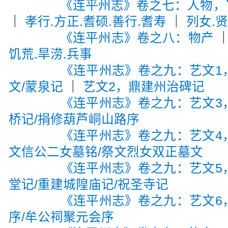
《连平州志》卷之七：人物，宦
｜
孝行.方正.耆硕.善行.耆寿
｜
列女.
《连平州志》卷之八：物产
饥荒.旱涝.兵事
《连平州志》卷之九：艺文1
文/蒙泉记
｜
艺文2，鼎建州治碑记
《连平州志》卷之九：艺文3
桥记/捐修葫芦峒山路序
《连平州志》卷之九：艺文4
文信公二女墓铭/祭文烈女双正墓文
《连平州志》卷之九：艺文5
堂记/重建城隍庙记/祝圣寺记
《连平州志》卷之九：艺文6
序/牟公祠聚元会序