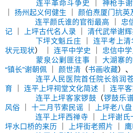
连平革命斗争史
｜
神枪手
｜
扬州起义何健生
｜
颜伯焘厦门抗英
连平颜氏谁的官衔最高
｜
忠
记
｜
上坪古代名人录
｜
清代武举谢辉
下坪文魁丘庄
｜
连平考上清
状元现状
） ｜
连平中学史
｜
忠信中学
蒙泉公剿匪往事
｜
大湖寨
“镇长”谢朝佩
｜
颜世清
（
书画收藏
）、
连平人民医院首任院长翁润
育
｜
连平上坪祠堂文化简述
｜
连平客
连平上坪客家锣鼓
（
锣鼓乐
风俗
｜
十二月节索民谣
｜
上坪老八盘
连平上坪西禅寺
｜
上坪谢氏
坪水口桥的来历
｜
上坪街老照片
｜
鹰