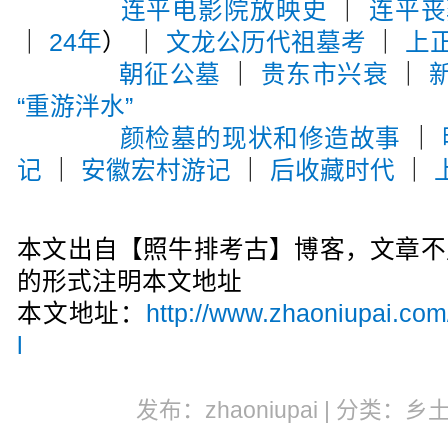
连平电影院放映史
｜
连平丧
｜
24年
） ｜
文龙公历代祖墓考
｜
上
朝征公墓
｜
贵东市兴衰
｜
“重游泮水”
颜检墓的现状和修造故事
｜
记
｜
安徽宏村游记
｜
后收藏时代
｜
本文出自【照牛排考古】博客，文章不
的形式注明本文地址
本文地址：
http://www.zhaoniupai.com
l
发布：zhaoniupai | 分类：乡