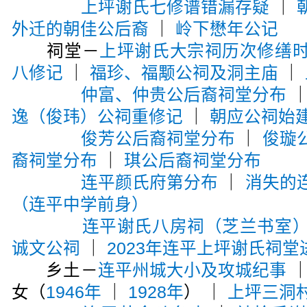
上坪谢氏七修谱错漏存疑
｜
外迁的朝佳公后裔
｜
岭下懋年公记
祠堂－
上坪谢氏大宗祠历次修缮
八修记
｜
福珍、福颙公祠及洞主庙
｜
仲富、仲贵公后裔祠堂分布
逸（俊玮）公祠重修记
｜
朝应公祠始
俊芳公后裔祠堂分布
｜
俊璇
裔祠堂分布
｜
琪公后裔祠堂分布
连平颜氏府第分布
｜
消失的
（连平中学前身）
连平谢氏八房祠（芝兰书室
诚文公祠
｜
2023年连平上坪谢氏祠堂
乡土－
连平州城大小及攻城纪事
女（
1946年
｜
1928年
） ｜
上坪三洞