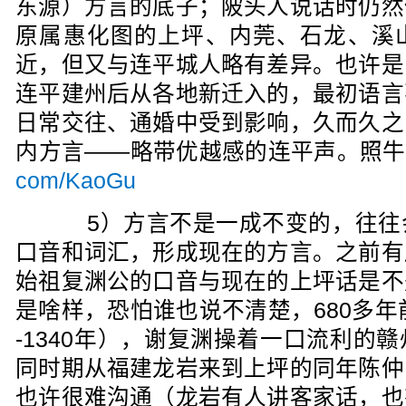
东源）方言的底子；陂头人说话时仍然
原属惠化图的上坪、内莞、石龙、溪
近，但又与连平城人略有差异。也许是
连平建州后从各地新迁入的，最初语言
日常交往、通婚中受到影响，久而久之
内方言——略带优越感的连平声。照牛
com/KaoGu
5）方言不是一成不变的，往往
口音和词汇，形成现在的方言。之前有
始祖复渊公的口音与现在的上坪话是不
是啥样，恐怕谁也说不清楚，680多年
-1340年），谢复渊操着一口流利的
同时期从福建龙岩来到上坪的同年陈仲
也许很难沟通（龙岩有人讲客家话，也