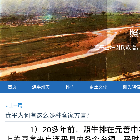
照
连平上坪谢氏族谱
首页
连平州志
科举
乡土文化
谢氏族
« 上一篇
连平为何有这么多种客家方言？
1）20多年前，照牛排在元善中
上的同学来自连平县内各个乡镇，平时